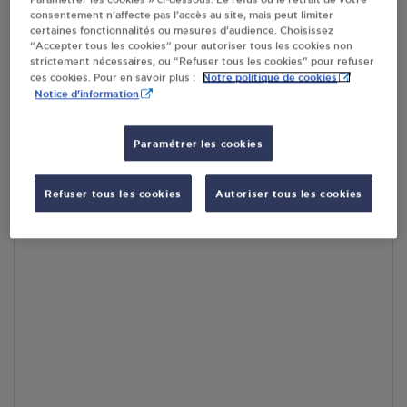
consentement n’affecte pas l’accès au site, mais peut limiter
En cliquant sur « S’y rendre », j’autorise le traitement
certaines fonctionnalités ou mesures d’audience. Choisissez
d’informations (dont mon adresse IP) et leur transfert hors UE
“Accepter tous les cookies” pour autoriser tous les cookies non
par Google Maps afin d’afficher la carte.
En savoir plus
strictement nécessaires, ou “Refuser tous les cookies” pour refuser
Notre politique de cookies
ces cookies. Pour en savoir plus :
Notice d'information
Paramétrer les cookies
Accès
Refuser tous les cookies
Autoriser tous les cookies