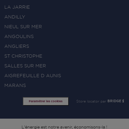
LA JARRIE
ANDILLY
NIEUL SUR MER
ANGOULINS
ANGLIERS
ST CHRISTOPHE
SALLES SUR MER
AIGREFEUILLE D AUNIS
MARANS
Store locator par
BRIDGE
Paramétrer les cookies
L'énergie est notre avenir, économisons-la !