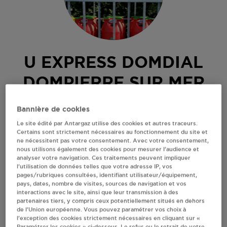
U EXPRESS DOMDIAL
DOMPIERRE SUR MER
1 RUE DE L'ADJUDANT GALLAND
Bannière de cookies
17139
DOMPIERRE SUR MER
Le site édité par Antargaz utilise des cookies et autres traceurs.
Certains sont strictement nécessaires au fonctionnement du site et
Revendeur de bouteilles de gaz
ne nécessitent pas votre consentement. Avec votre consentement,
nous utilisons également des cookies pour mesurer l’audience et
S'Y RENDRE
analyser votre navigation. Ces traitements peuvent impliquer
l’utilisation de données telles que votre adresse IP, vos
pages/rubriques consultées, identifiant utilisateur/équipement,
pays, dates, nombre de visites, sources de navigation et vos
AFFICHER LE TÉLÉPHONE
interactions avec le site, ainsi que leur transmission à des
partenaires tiers, y compris ceux potentiellement situés en dehors
de l’Union européenne. Vous pouvez paramétrer vos choix à
RECEVOIR LES COORDONNÉES DU REVENDEUR
l’exception des cookies strictement nécessaires en cliquant sur «
Paramétrer les cookies » ci-dessous. Le refus ou le retrait de votre