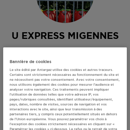
U EXPRESS MIGENNES
SITE DE MIGENNES
56 RUE PIERRE ET MARIE CURIE
Bannière de cookies
89400
MIGENNES
Le site édité par Antargaz utilise des cookies et autres traceurs.
Revendeur de bouteilles de gaz
Certains sont strictement nécessaires au fonctionnement du site et
ne nécessitent pas votre consentement. Avec votre consentement,
S'Y RENDRE
nous utilisons également des cookies pour mesurer l’audience et
analyser votre navigation. Ces traitements peuvent impliquer
l’utilisation de données telles que votre adresse IP, vos
pages/rubriques consultées, identifiant utilisateur/équipement,
AFFICHER LE TÉLÉPHONE
pays, dates, nombre de visites, sources de navigation et vos
interactions avec le site, ainsi que leur transmission à des
partenaires tiers, y compris ceux potentiellement situés en dehors
RECEVOIR LES COORDONNÉES DU REVENDEUR
de l’Union européenne. Vous pouvez paramétrer vos choix à
l’exception des cookies strictement nécessaires en cliquant sur «
Paramétrer les cookies » ci-dessous. Le refus ou le retrait de votre