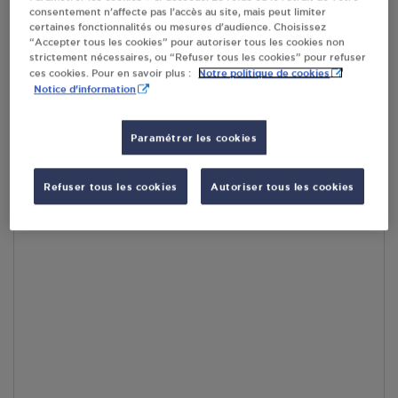
En cliquant sur « S’y rendre », j’autorise le traitement
consentement n’affecte pas l’accès au site, mais peut limiter
d’informations (dont mon adresse IP) et leur transfert hors UE
certaines fonctionnalités ou mesures d’audience. Choisissez
par Google Maps afin d’afficher la carte.
En savoir plus
“Accepter tous les cookies” pour autoriser tous les cookies non
strictement nécessaires, ou “Refuser tous les cookies” pour refuser
Notre politique de cookies
ces cookies. Pour en savoir plus :
Notice d'information
Accès
Paramétrer les cookies
Refuser tous les cookies
Autoriser tous les cookies