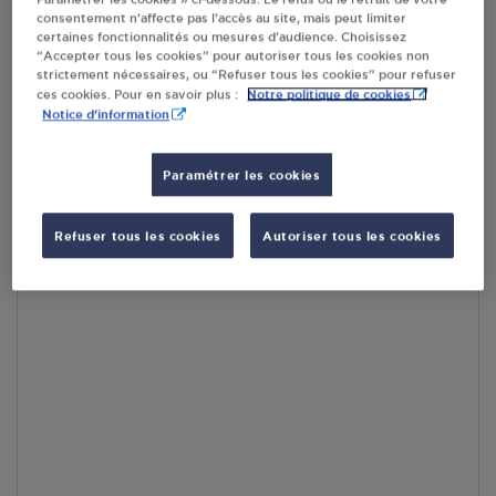
consentement n’affecte pas l’accès au site, mais peut limiter
En cliquant sur « S’y rendre », j’autorise le traitement
certaines fonctionnalités ou mesures d’audience. Choisissez
d’informations (dont mon adresse IP) et leur transfert hors UE
“Accepter tous les cookies” pour autoriser tous les cookies non
par Google Maps afin d’afficher la carte.
En savoir plus
strictement nécessaires, ou “Refuser tous les cookies” pour refuser
Notre politique de cookies
ces cookies. Pour en savoir plus :
Notice d'information
Paramétrer les cookies
Accès
Refuser tous les cookies
Autoriser tous les cookies