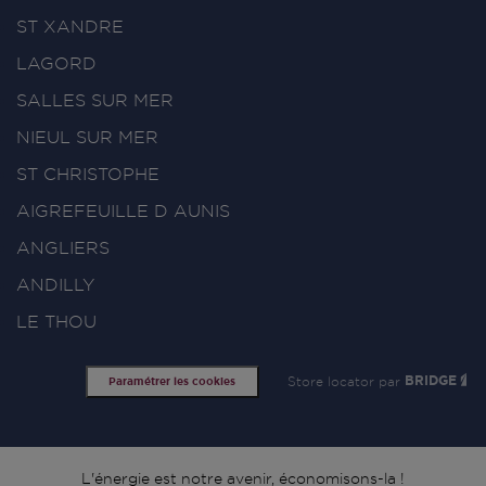
ST XANDRE
LAGORD
SALLES SUR MER
NIEUL SUR MER
ST CHRISTOPHE
AIGREFEUILLE D AUNIS
ANGLIERS
ANDILLY
LE THOU
Store locator par
BRIDGE
Paramétrer les cookies
L'énergie est notre avenir, économisons-la !