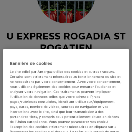
U EXPRESS ROGADIA ST
ROGATIEN
1 BIS ROUTE DE LA JARNE
Bannière de cookies
17220
ST ROGATIEN
Le site édité par Antargaz utilise des cookies et autres traceurs.
Certains sont strictement nécessaires au fonctionnement du site et
Revendeur de bouteilles de gaz
ne nécessitent pas votre consentement. Avec votre consentement,
nous utilisons également des cookies pour mesurer l’audience et
S'Y RENDRE
analyser votre navigation. Ces traitements peuvent impliquer
l’utilisation de données telles que votre adresse IP, vos
pages/rubriques consultées, identifiant utilisateur/équipement,
pays, dates, nombre de visites, sources de navigation et vos
AFFICHER LE TÉLÉPHONE
interactions avec le site, ainsi que leur transmission à des
partenaires tiers, y compris ceux potentiellement situés en dehors
de l’Union européenne. Vous pouvez paramétrer vos choix à
RECEVOIR LES COORDONNÉES DU REVENDEUR
l’exception des cookies strictement nécessaires en cliquant sur «
Paramétrer les cookies » ci-dessous. Le refus ou le retrait de votre