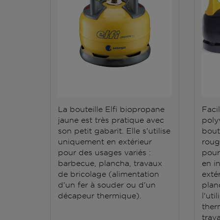
La bouteille Elfi biopropane
Facil
jaune est très pratique avec
polyv
son petit gabarit. Elle s'utilise
bout
uniquement en extérieur
roug
pour des usages variés :
pour
barbecue, plancha, travaux
en i
de bricolage (alimentation
exté
d'un fer à souder ou d'un
plan
décapeur thermique).
l'ut
ther
trav