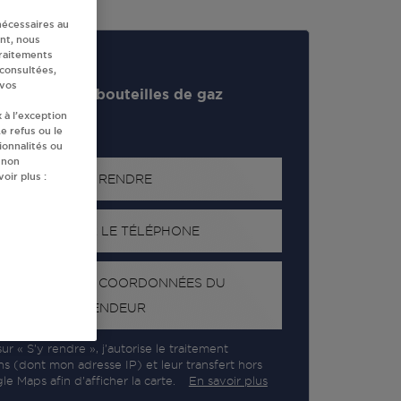
nécessaires au
nt, nous
traitements
 consultées,
 vos
evendeur de bouteilles de gaz
 à l’exception
e refus ou le
ionnalités ou
 non
oir plus :
S'Y RENDRE
AFFICHER LE TÉLÉPHONE
RECEVOIR LES COORDONNÉES DU
REVENDEUR
ur « S’y rendre », j’autorise le traitement
ns (dont mon adresse IP) et leur transfert hors
e Maps afin d’afficher la carte.
En savoir plus