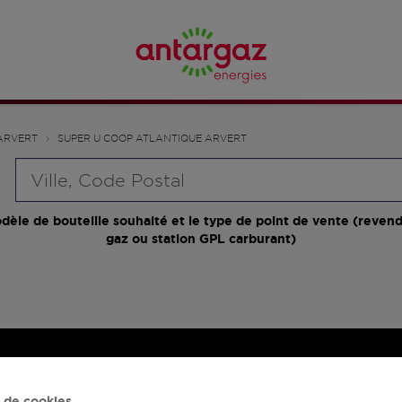
ARVERT
SUPER U COOP ATLANTIQUE ARVERT
Requête
dèle de bouteille souhaité et le type de point de vente (revend
gaz ou station GPL carburant)
 de cookies