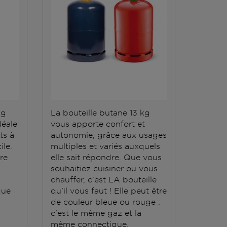
kg
La bouteille butane 13 kg
La bout
déale
vous apporte confort et
répond 
ts à
autonomie, grâce aux usages
Elle do
ile.
multiples et variés auxquels
stockée
ère
elle sait répondre. Que vous
conten
souhaitiez cuisiner ou vous
grande
chauffer, c'est LA bouteille
que
qu'il vous faut ! Elle peut être
de couleur bleue ou rouge :
c'est le même gaz et la
même connectique.