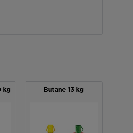
0 kg
Butane 13 kg
P