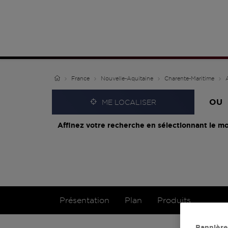
France
Nouvelle-Aquitaine
Charente-Maritime
OU
ME LOCALISER
Affinez votre recherche en sélectionnant le mo
Présentation
Plan
Produits
Bannière