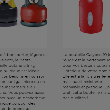
e à transporter, légère et
La bouteille Calypso 10 
alente, la petite
rouge est la partenaire i
eille butane 5,5 kg
pour vos besoins couran
e ou bleue est idéale
l'intérieur de votre domic
 vos besoins en cuisson,
Elle est à la fois très lég
ntérieur (gazinière ou en
mais aussi résistante,
rieur (barbecue ou
maniable et pratique. En
cha. Vous pouvez aussi
bref, cette bouteille n'a 
iliser avec un désherbeur
des qualités !
mique ou pour des
aux de bricolage.