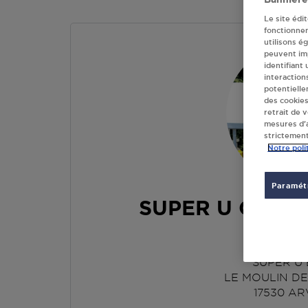
Le site édi
fonctionne
utilisons é
peuvent imp
identifiant
interaction
potentielle
des cookies
retrait de 
mesures d’a
strictement
Notre poli
Paramétr
SUPER U COOP
ARV
SUPER U 
LE MOULIN DE
17530
AR