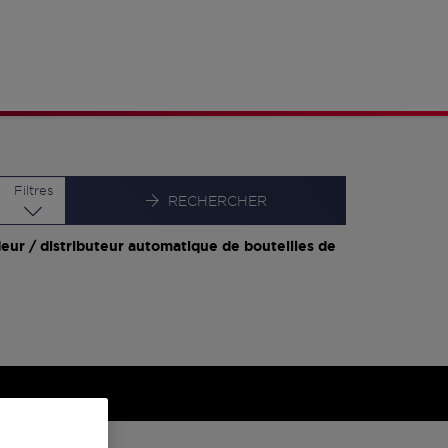
Latitude
Longitude
Filtres
RECHERCHER
eur / distributeur automatique de bouteilles de