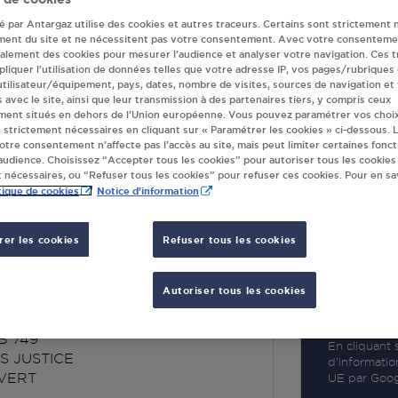
té par Antargaz utilise des cookies et autres traceurs. Certains sont strictement 
ment du site et ne nécessitent pas votre consentement. Avec votre consenteme
galement des cookies pour mesurer l’audience et analyser votre navigation. Ces 
liquer l’utilisation de données telles que votre adresse IP, vos pages/rubriques
 utilisateur/équipement, pays, dates, nombre de visites, sources de navigation et
R
s avec le site, ainsi que leur transmission à des partenaires tiers, y compris ceux
ment situés en dehors de l’Union européenne. Vous pouvez paramétrer vos choix
 strictement nécessaires en cliquant sur « Paramétrer les cookies » ci-dessous. L
votre consentement n’affecte pas l’accès au site, mais peut limiter certaines fonct
udience. Choisissez “Accepter tous les cookies” pour autoriser tous les cookies
 nécessaires, ou “Refuser tous les cookies” pour refuser ces cookies. Pour en sav
tique de cookies
Notice d'information
er les cookies
Refuser tous les cookies
 ATLANTIQUE
ERT
Autoriser tous les cookies
B 749
En cliquant s
S JUSTICE
d’informatio
VERT
UE par Googl