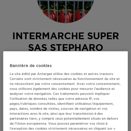
INTERMARCHE SUPER
SAS STEPHARO
NARBONNE
Bannière de cookies
10 AV. MARECHAL JUIN
Le site édité par Antargaz utilise des cookies et autres traceurs.
Certains sont strictement nécessaires au fonctionnement du site et
CARREFOUR DES PLAGES
ne nécessitent pas votre consentement. Avec votre consentement,
11100
NARBONNE
nous utilisons également des cookies pour mesurer l’audience et
analyser votre navigation. Ces traitements peuvent impliquer
Revendeur de bouteilles de gaz
l’utilisation de données telles que votre adresse IP, vos
pages/rubriques consultées, identifiant utilisateur/équipement,
S'Y RENDRE
pays, dates, nombre de visites, sources de navigation et vos
interactions avec le site, ainsi que leur transmission à des
partenaires tiers, y compris ceux potentiellement situés en dehors
de l’Union européenne. Vous pouvez paramétrer vos choix à
AFFICHER LE TÉLÉPHONE
l’exception des cookies strictement nécessaires en cliquant sur «