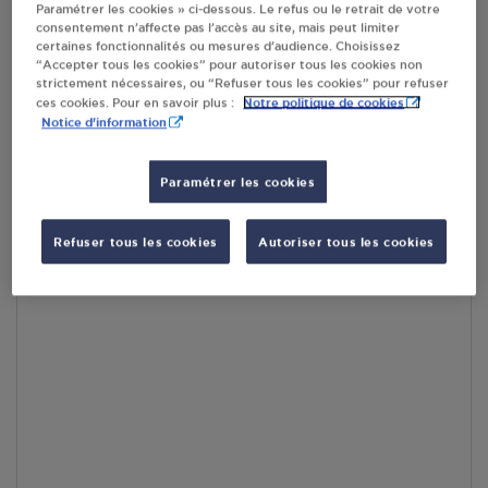
Paramétrer les cookies » ci-dessous. Le refus ou le retrait de votre
consentement n’affecte pas l’accès au site, mais peut limiter
RECEVOIR LES COORDONNÉES DU REVENDEUR
certaines fonctionnalités ou mesures d’audience. Choisissez
“Accepter tous les cookies” pour autoriser tous les cookies non
strictement nécessaires, ou “Refuser tous les cookies” pour refuser
En cliquant sur « S’y rendre », j’autorise le traitement
Notre politique de cookies
ces cookies. Pour en savoir plus :
d’informations (dont mon adresse IP) et leur transfert hors UE
Notice d'information
par Google Maps afin d’afficher la carte.
En savoir plus
Paramétrer les cookies
Refuser tous les cookies
Autoriser tous les cookies
Accès