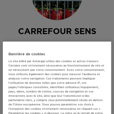
CARREFOUR SENS
84, ROUTE DE MAILLOT
89100
SENS
Bannière de cookies
Revendeur de bouteilles de gaz
Le site édité par Antargaz utilise des cookies et autres traceurs.
Certains sont strictement nécessaires au fonctionnement du site et
S'Y RENDRE
ne nécessitent pas votre consentement. Avec votre consentement,
nous utilisons également des cookies pour mesurer l’audience et
analyser votre navigation. Ces traitements peuvent impliquer
AFFICHER LE TÉLÉPHONE
l’utilisation de données telles que votre adresse IP, vos
pages/rubriques consultées, identifiant utilisateur/équipement,
pays, dates, nombre de visites, sources de navigation et vos
interactions avec le site, ainsi que leur transmission à des
RECEVOIR LES COORDONNÉES DU REVENDEUR
partenaires tiers, y compris ceux potentiellement situés en dehors
de l’Union européenne. Vous pouvez paramétrer vos choix à
En cliquant sur « S’y rendre », j’autorise le traitement
l’exception des cookies strictement nécessaires en cliquant sur «
Paramétrer les cookies » ci-dessous. Le refus ou le retrait de votre
d’informations (dont mon adresse IP) et leur transfert hors UE