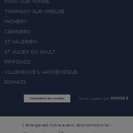
PONT SUR YONNE
THORIGNY SUR OREUSE
MICHERY
CERISIERS
ST VALERIEN
ST JULIEN DU SAULT
PIFFONDS
VILLENEUVE L ARCHEVEQUE
DOMATS
Store locator par
BRIDGE
Paramétrer les cookies
Signature
L'énergie est notre avenir, économisons-la !