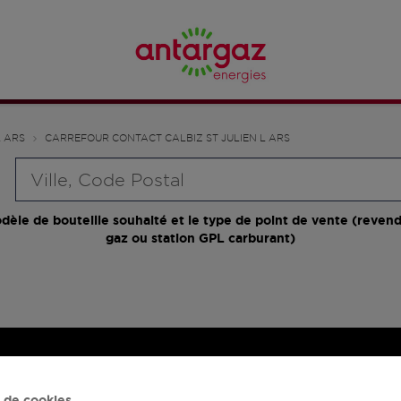
L ARS
CARREFOUR CONTACT CALBIZ ST JULIEN L ARS
Requête
dèle de bouteille souhaité et le type de point de vente (revend
gaz ou station GPL carburant)
 de cookies