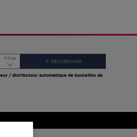
Latitude
Longitude
Filtres
RECHERCHER
eur / distributeur automatique de bouteilles de