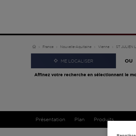
France
Nouvelle-Aquitaine
Vienne
ST JULIEN 
OU
ME LOCALISER
Affinez votre recherche en sélectionnant le mo
Présentation
Plan
Produits
Bannière