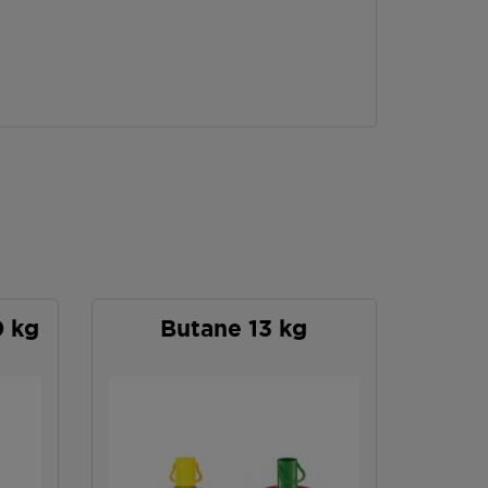
0 kg
Butane 13 kg
P