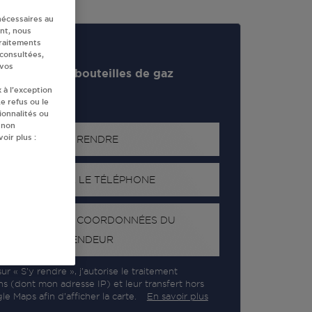
nécessaires au
nt, nous
traitements
 consultées,
 vos
evendeur de bouteilles de gaz
 à l’exception
e refus ou le
ionnalités ou
 non
oir plus :
S'Y RENDRE
AFFICHER LE TÉLÉPHONE
RECEVOIR LES COORDONNÉES DU
REVENDEUR
ur « S’y rendre », j’autorise le traitement
ns (dont mon adresse IP) et leur transfert hors
e Maps afin d’afficher la carte.
En savoir plus