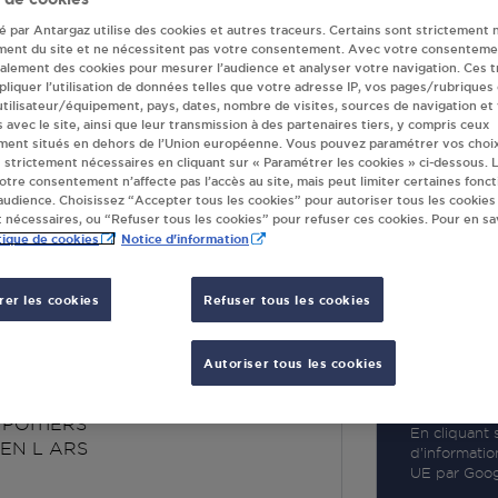
té par Antargaz utilise des cookies et autres traceurs. Certains sont strictement 
ment du site et ne nécessitent pas votre consentement. Avec votre consenteme
galement des cookies pour mesurer l’audience et analyser votre navigation. Ces 
liquer l’utilisation de données telles que votre adresse IP, vos pages/rubriques
 utilisateur/équipement, pays, dates, nombre de visites, sources de navigation et
R
s avec le site, ainsi que leur transmission à des partenaires tiers, y compris ceux
ment situés en dehors de l’Union européenne. Vous pouvez paramétrer vos choix
 strictement nécessaires en cliquant sur « Paramétrer les cookies » ci-dessous. L
votre consentement n’affecte pas l’accès au site, mais peut limiter certaines fonct
udience. Choisissez “Accepter tous les cookies” pour autoriser tous les cookies
 nécessaires, ou “Refuser tous les cookies” pour refuser ces cookies. Pour en sav
tique de cookies
Notice d'information
er les cookies
Refuser tous les cookies
ACT CALBIZ ST
L ARS
Autoriser tous les cookies
 POITIERS
En cliquant s
IEN L ARS
d’informatio
UE par Googl