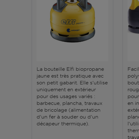
La bouteille Elfi biopropane
Facil
jaune est très pratique avec
polyv
son petit gabarit. Elle s'utilise
bout
uniquement en extérieur
roug
pour des usages variés :
pour
barbecue, plancha, travaux
en i
de bricolage (alimentation
exté
d'un fer à souder ou d'un
plan
décapeur thermique).
l'ut
ther
trav