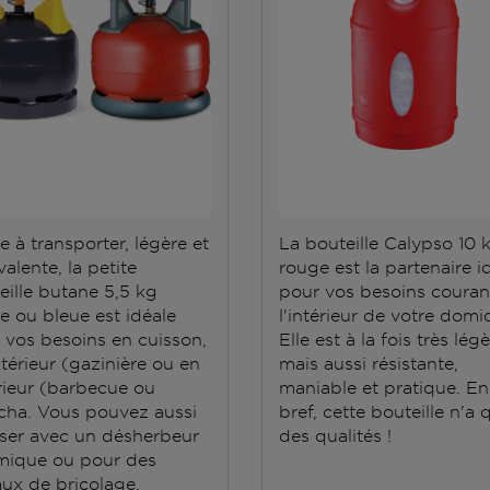
e à transporter, légère et
La bouteille Calypso 10 
alente, la petite
rouge est la partenaire i
eille butane 5,5 kg
pour vos besoins couran
e ou bleue est idéale
l'intérieur de votre domic
 vos besoins en cuisson,
Elle est à la fois très lég
ntérieur (gazinière ou en
mais aussi résistante,
rieur (barbecue ou
maniable et pratique. En
cha. Vous pouvez aussi
bref, cette bouteille n'a 
iliser avec un désherbeur
des qualités !
mique ou pour des
aux de bricolage.