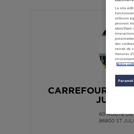
Le site édi
fonctionne
utilisons é
peuvent imp
identifiant
interaction
potentielle
des cookies
retrait de 
mesures d’a
strictement
Notre poli
Paramétr
CARREFOUR CONT
JULIEN 
60 ROUTE DE
86800
ST JUL