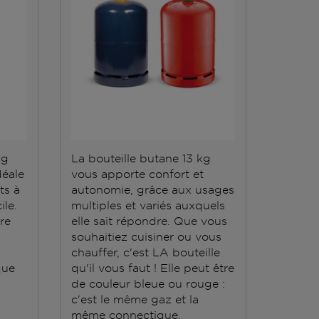
kg
La bouteille butane 13 kg
La bout
déale
vous apporte confort et
répond 
ts à
autonomie, grâce aux usages
Elle do
ile.
multiples et variés auxquels
stockée
ère
elle sait répondre. Que vous
conten
souhaitiez cuisiner ou vous
grande
chauffer, c'est LA bouteille
que
qu'il vous faut ! Elle peut être
de couleur bleue ou rouge :
c'est le même gaz et la
même connectique.