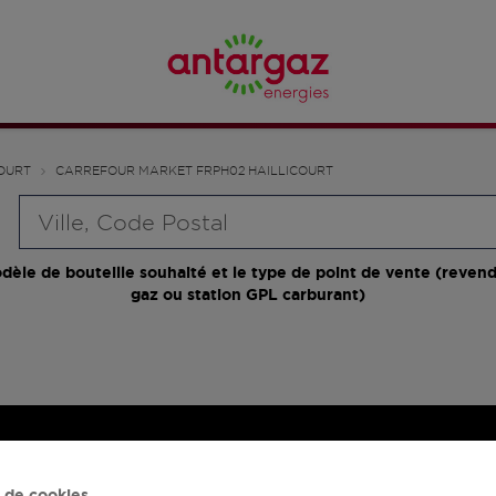
OURT
CARREFOUR MARKET FRPH02 HAILLICOURT
Requête
dèle de bouteille souhaité et le type de point de vente (revend
gaz ou station GPL carburant)
 de cookies