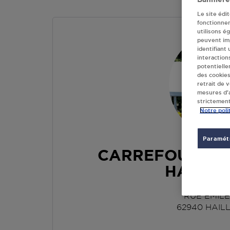
Le site édi
fonctionne
utilisons é
peuvent imp
identifiant
interaction
potentielle
des cookies
retrait de 
mesures d’a
strictement
Notre poli
Paramétr
CARREFOUR MA
HAILLI
RUE EMIL
62940
HAIL