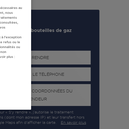
nécessaires au
nt, nous
traitements
 consultées,
 vos
evendeur de bouteilles de gaz
 à l’exception
e refus ou le
ionnalités ou
 non
oir plus :
S'Y RENDRE
AFFICHER LE TÉLÉPHONE
RECEVOIR LES COORDONNÉES DU
REVENDEUR
ur « S’y rendre », j’autorise le traitement
ns (dont mon adresse IP) et leur transfert hors
e Maps afin d’afficher la carte.
En savoir plus