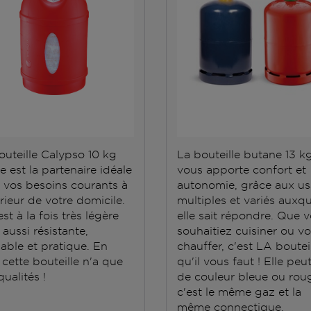
outeille Calypso 10 kg
La bouteille butane 13 k
e est la partenaire idéale
vous apporte confort et
 vos besoins courants à
autonomie, grâce aux u
érieur de votre domicile.
multiples et variés auxqu
est à la fois très légère
elle sait répondre. Que 
aussi résistante,
souhaitiez cuisiner ou v
able et pratique. En
chauffer, c'est LA boutei
 cette bouteille n'a que
qu'il vous faut ! Elle peu
ualités !
de couleur bleue ou roug
c'est le même gaz et la
même connectique.