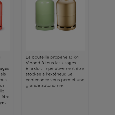
g
La bouteille propane 13 kg
répond à tous les usages.
sages
Elle doit impérativement être
els
stockée à l'extérieur. Sa
vous
contenance vous permet une
ous
grande autonomie.
lle
t être
e :