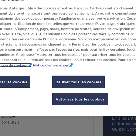
té par Antargaz utilise des cookies et autres traceurs. Certains sont strictement 
ment du site et ne nécessitent pas votre consentement. Avec votre consenteme
galement des cookies pour mesurer l’audience et analyser votre navigation. Ces 
liquer l’utilisation de données telles que votre adresse IP, vos pages/rubriques
 utilisateur/équipement, pays, dates, nombre de visites, sources de navigation et
R
s avec le site, ainsi que leur transmission à des partenaires tiers, y compris ceux
ment situés en dehors de l’Union européenne. Vous pouvez paramétrer vos choix
 strictement nécessaires en cliquant sur « Paramétrer les cookies » ci-dessous. L
votre consentement n’affecte pas l’accès au site, mais peut limiter certaines fonct
udience. Choisissez “Accepter tous les cookies” pour autoriser tous les cookies
 nécessaires, ou “Refuser tous les cookies” pour refuser ces cookies. Pour en sav
tique de cookies
Notice d'information
er les cookies
Refuser tous les cookies
RKET FRPH02
COURT
Autoriser tous les cookies
E ZOLA
En cliquant s
LICOURT
d’informatio
UE par Googl