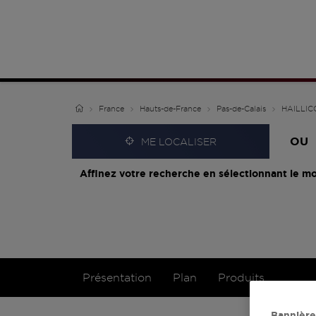
France
Hauts-de-France
Pas-de-Calais
HAILLIC
OU
ME LOCALISER
Affinez votre recherche en sélectionnant le mo
Présentation
Plan
Produits
Bannière