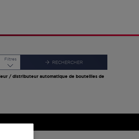
Latitude
Longitude
Filtres
RECHERCHER
eur / distributeur automatique de bouteilles de