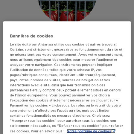
CARREFOUR MARKET -
Bannière de cookies
Le site édité par Antargaz utilise des cookies et autres traceurs.
SARL DODEDIS DEOLS
Certains sont strictement nécessaires au fonctionnement du site et
ne nécessitent pas votre consentement. Avec votre consentement,
nous utilisons également des cookies pour mesurer l’audience et
ZAC DU GRAND DEOLS
analyser votre navigation. Ces traitements peuvent impliquer
AVENUE GUSTAVE EIFFEL
l’utilisation de données telles que votre adresse IP, vos
pages/rubriques consultées, identifiant utilisateur/équipement,
36130
DEOLS
pays, dates, nombre de visites, sources de navigation et vos
Revendeur de bouteilles de gaz
interactions avec le site, ainsi que leur transmission à des
partenaires tiers, y compris ceux potentiellement situés en dehors
de l’Union européenne. Vous pouvez paramétrer vos choix à
S'Y RENDRE
l’exception des cookies strictement nécessaires en cliquant sur «
Paramétrer les cookies » ci-dessous. Le refus ou le retrait de votre
consentement n’affecte pas l’accès au site, mais peut limiter
AFFICHER LE TÉLÉPHONE
certaines fonctionnalités ou mesures d’audience. Choisissez
“Accepter tous les cookies” pour autoriser tous les cookies non
strictement nécessaires, ou “Refuser tous les cookies” pour refuser
Notre politique de cookies
ces cookies. Pour en savoir plus :
RECEVOIR LES COORDONNÉES DU REVENDEUR