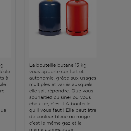
kg
La bouteille butane 13 kg
La bout
déale
vous apporte confort et
répond 
ts à
autonomie, grâce aux usages
Elle do
ile.
multiples et variés auxquels
stockée
ère
elle sait répondre. Que vous
conten
souhaitiez cuisiner ou vous
grande
chauffer, c'est LA bouteille
que
qu'il vous faut ! Elle peut être
de couleur bleue ou rouge :
c'est le même gaz et la
même connectique.