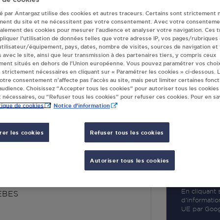
té par Antargaz utilise des cookies et autres traceurs. Certains sont strictement 
ment du site et ne nécessitent pas votre consentement. Avec votre consenteme
galement des cookies pour mesurer l’audience et analyser votre navigation. Ces 
liquer l’utilisation de données telles que votre adresse IP, vos pages/rubriques
 utilisateur/équipement, pays, dates, nombre de visites, sources de navigation et
R
s avec le site, ainsi que leur transmission à des partenaires tiers, y compris ceux
ment situés en dehors de l’Union européenne. Vous pouvez paramétrer vos choix
 strictement nécessaires en cliquant sur « Paramétrer les cookies » ci-dessous. L
votre consentement n’affecte pas l’accès au site, mais peut limiter certaines fonct
udience. Choisissez “Accepter tous les cookies” pour autoriser tous les cookies
 nécessaires, ou “Refuser tous les cookies” pour refuser ces cookies. Pour en sav
tique de cookies
Notice d'information
er les cookies
Refuser tous les cookies
EPHIR TREBES
Autoriser tous les cookies
NALE 206
 MINERVOIS
En cliquant s
EBES
d’informatio
UE par Googl