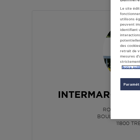
Le site édi
fonctionne
utilisons é
peuvent imp
identifiant
interaction
potentielle
des cookies
retrait de 
mesures d’a
strictement
Notre poli
Paramétr
INTERMARCHE Z
ROUTE NATIO
BOULEVARD DU
11800
TR