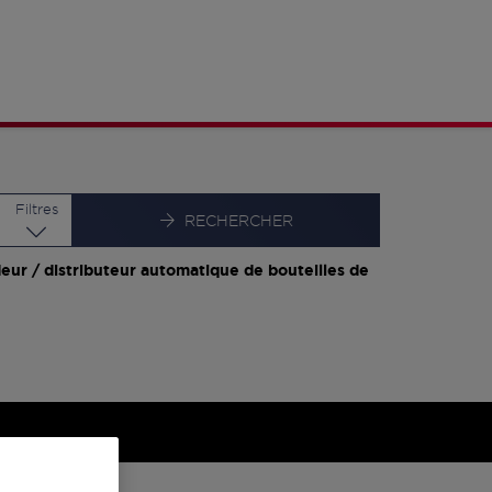
Latitude
Longitude
Filtres
RECHERCHER
eur / distributeur automatique de bouteilles de