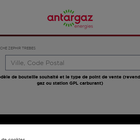
CHE ZEPHIR TREBES
Requête
dèle de bouteille souhaité et le type de point de vente (revend
gaz ou station GPL carburant)
 de cookies