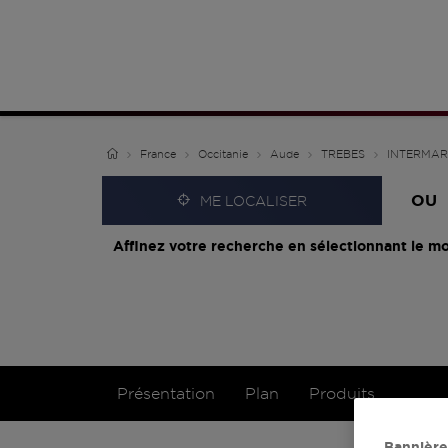
France
Occitanie
Aude
TREBES
INTERMAR
OU
ME LOCALISER
Affinez votre recherche en sélectionnant le mo
Présentation
Plan
Produits
Bannière