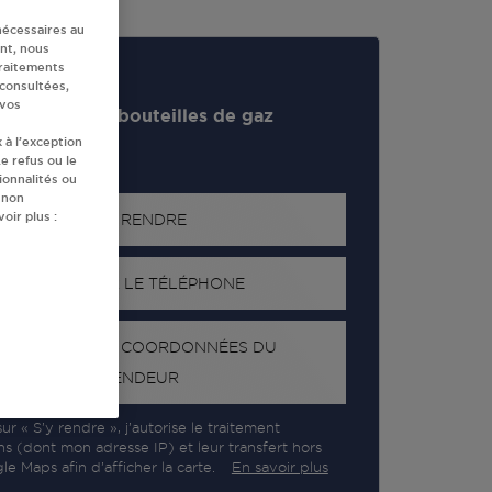
nécessaires au
nt, nous
traitements
 consultées,
 vos
evendeur de bouteilles de gaz
 à l’exception
e refus ou le
ionnalités ou
 non
oir plus :
S'Y RENDRE
AFFICHER LE TÉLÉPHONE
RECEVOIR LES COORDONNÉES DU
REVENDEUR
ur « S’y rendre », j’autorise le traitement
ns (dont mon adresse IP) et leur transfert hors
e Maps afin d’afficher la carte.
En savoir plus