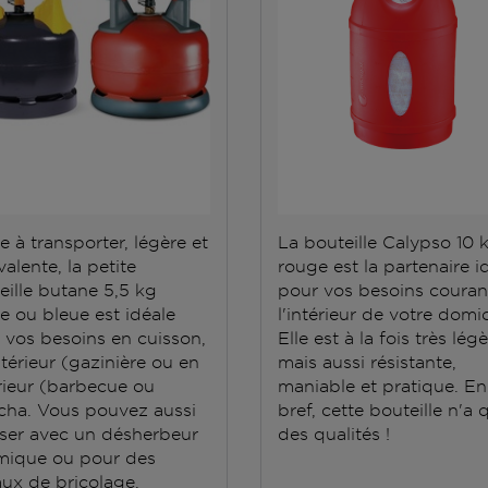
e à transporter, légère et
La bouteille Calypso 10 
alente, la petite
rouge est la partenaire i
eille butane 5,5 kg
pour vos besoins couran
e ou bleue est idéale
l'intérieur de votre domic
 vos besoins en cuisson,
Elle est à la fois très lég
ntérieur (gazinière ou en
mais aussi résistante,
rieur (barbecue ou
maniable et pratique. En
cha. Vous pouvez aussi
bref, cette bouteille n'a 
iliser avec un désherbeur
des qualités !
mique ou pour des
aux de bricolage.