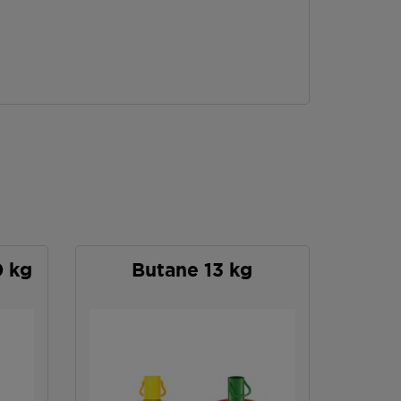
0 kg
Butane 13 kg
P