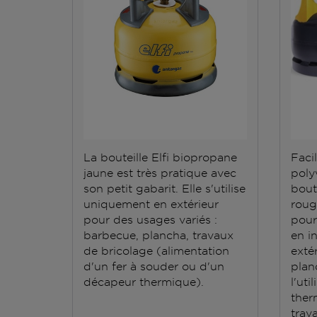
La bouteille Elfi biopropane
Facil
jaune est très pratique avec
polyv
son petit gabarit. Elle s'utilise
bout
uniquement en extérieur
roug
pour des usages variés :
pour
barbecue, plancha, travaux
en i
de bricolage (alimentation
exté
d'un fer à souder ou d'un
plan
décapeur thermique).
l'ut
ther
trav