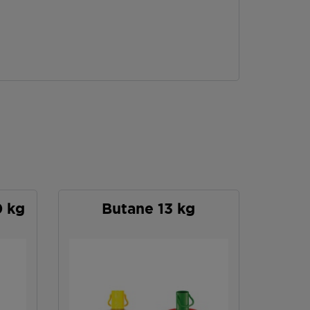
0 kg
Butane 13 kg
P