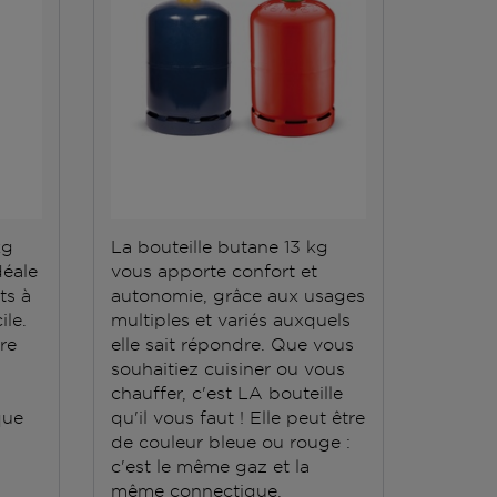
kg
La bouteille butane 13 kg
La bout
déale
vous apporte confort et
répond 
ts à
autonomie, grâce aux usages
Elle do
ile.
multiples et variés auxquels
stockée
ère
elle sait répondre. Que vous
conten
souhaitiez cuisiner ou vous
grande
chauffer, c'est LA bouteille
que
qu'il vous faut ! Elle peut être
de couleur bleue ou rouge :
c'est le même gaz et la
même connectique.