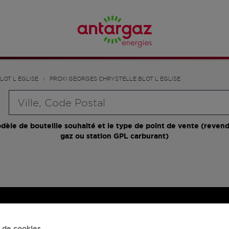
LOT L EGLISE
PROXI GEORGES CHRYSTELLE BLOT L EGLISE
Requête
dèle de bouteille souhaité et le type de point de vente (revend
gaz ou station GPL carburant)
 de cookies