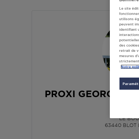
Le site édi
fonctionne
utilisons é
peuvent imp
identifiant
interaction
potentielle
des cookies
retrait de 
mesures d’a
strictement
Notre poli
Paramétr
PROXI GEORGES C
L EGL
LE BO
63440
BLOT 