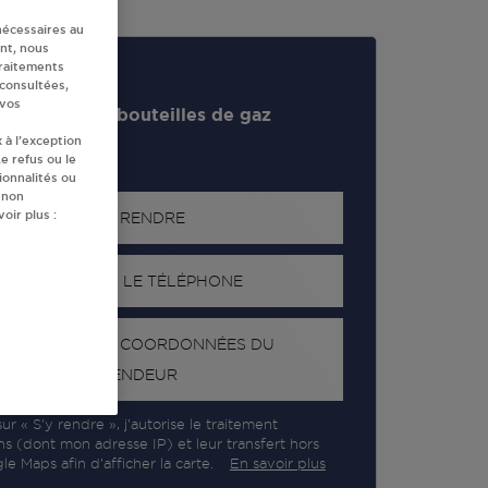
nécessaires au
nt, nous
traitements
 consultées,
 vos
evendeur de bouteilles de gaz
 à l’exception
e refus ou le
ionnalités ou
 non
oir plus :
S'Y RENDRE
AFFICHER LE TÉLÉPHONE
RECEVOIR LES COORDONNÉES DU
REVENDEUR
ur « S’y rendre », j’autorise le traitement
ns (dont mon adresse IP) et leur transfert hors
e Maps afin d’afficher la carte.
En savoir plus