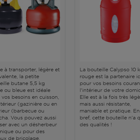
e à transporter, légère et
La bouteille Calypso 10 
alente, la petite
rouge est la partenaire i
eille butane 5,5 kg
pour vos besoins couran
e ou bleue est idéale
l'intérieur de votre domic
 vos besoins en cuisson,
Elle est à la fois très lég
ntérieur (gazinière ou en
mais aussi résistante,
rieur (barbecue ou
maniable et pratique. En
cha. Vous pouvez aussi
bref, cette bouteille n'a 
iliser avec un désherbeur
des qualités !
mique ou pour des
aux de bricolage.