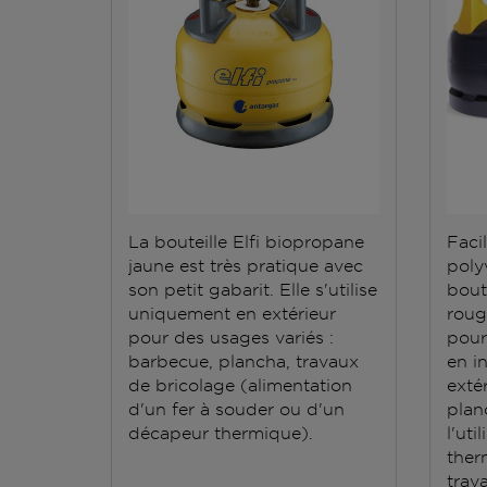
La bouteille Elfi biopropane
Facil
jaune est très pratique avec
polyv
son petit gabarit. Elle s'utilise
bout
uniquement en extérieur
roug
pour des usages variés :
pour
barbecue, plancha, travaux
en i
de bricolage (alimentation
exté
d'un fer à souder ou d'un
plan
décapeur thermique).
l'ut
ther
trav