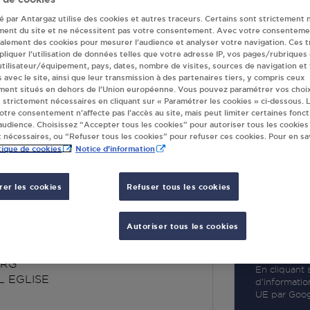
té par Antargaz utilise des cookies et autres traceurs. Certains sont strictement 
ment du site et ne nécessitent pas votre consentement. Avec votre consenteme
galement des cookies pour mesurer l’audience et analyser votre navigation. Ces 
liquer l’utilisation de données telles que votre adresse IP, vos pages/rubriques
 utilisateur/équipement, pays, dates, nombre de visites, sources de navigation et
R
s avec le site, ainsi que leur transmission à des partenaires tiers, y compris ceux
ment situés en dehors de l’Union européenne. Vous pouvez paramétrer vos choix
 strictement nécessaires en cliquant sur « Paramétrer les cookies » ci-dessous. L
votre consentement n’affecte pas l’accès au site, mais peut limiter certaines fonct
udience. Choisissez “Accepter tous les cookies” pour autoriser tous les cookies
 nécessaires, ou “Refuser tous les cookies” pour refuser ces cookies. Pour en sav
tique de cookies
Notice d'information
er les cookies
Refuser tous les cookies
HRYSTELLE BLOT
ISE
Autoriser tous les cookies
URG
En cliquant s
L EGLISE
d’informatio
UE par Googl