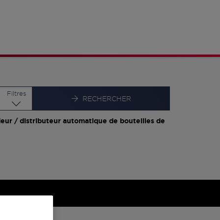
Latitude
Longitude
Filtres
RECHERCHER
eur / distributeur automatique de bouteilles de