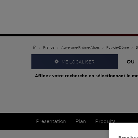
France
Auvergne-Rhône-Alpes
Puy-de-Dôme
B
OU
ME LOCALISER
Affinez votre recherche en sélectionnant le mo
Présentation
Plan
Produits
Bannière