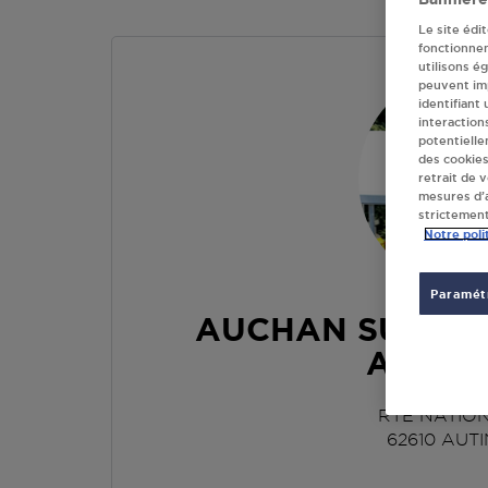
Le site édi
fonctionne
utilisons é
peuvent imp
identifiant
interaction
potentielle
des cookies
retrait de 
mesures d’a
strictement
Notre poli
Paramétr
AUCHAN SUPER
AUTIN
RTE NATIO
62610
AUT