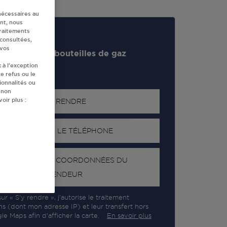
nécessaires au
nt, nous
traitements
 consultées,
 vos
evendeur de bouteilles de gaz
 à l’exception
e refus ou le
ionnalités ou
 non
oir plus :
S'Y RENDRE
AFFICHER LE TÉLÉPHONE
RECEVOIR LES COORDONNÉES DU
REVENDEUR
ur « S’y rendre », j’autorise le traitement
ns (dont mon adresse IP) et leur transfert hors
e Maps afin d’afficher la carte.
En savoir plus