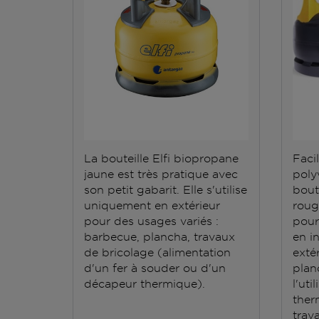
La bouteille Elfi biopropane
Facil
jaune est très pratique avec
polyv
son petit gabarit. Elle s'utilise
bout
uniquement en extérieur
roug
pour des usages variés :
pour
barbecue, plancha, travaux
en i
de bricolage (alimentation
exté
d'un fer à souder ou d'un
plan
décapeur thermique).
l'ut
ther
trav