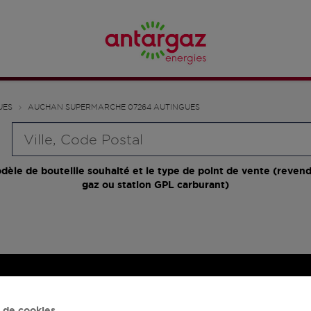
UES
AUCHAN SUPERMARCHE 07264 AUTINGUES
Requête
dèle de bouteille souhaité et le type de point de vente (revend
gaz ou station GPL carburant)
 de cookies