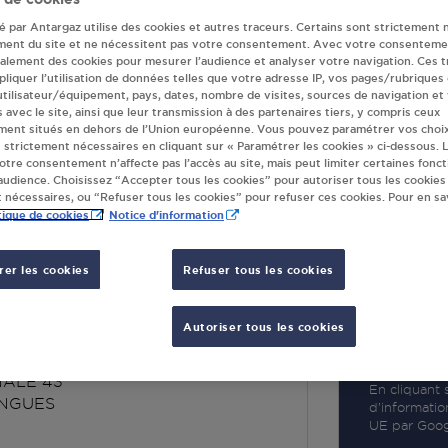
té par Antargaz utilise des cookies et autres traceurs. Certains sont strictement 
ment du site et ne nécessitent pas votre consentement. Avec votre consenteme
galement des cookies pour mesurer l’audience et analyser votre navigation. Ces 
liquer l’utilisation de données telles que votre adresse IP, vos pages/rubriques
 utilisateur/équipement, pays, dates, nombre de visites, sources de navigation et
R
s avec le site, ainsi que leur transmission à des partenaires tiers, y compris ceux
ment situés en dehors de l’Union européenne. Vous pouvez paramétrer vos choix
 strictement nécessaires en cliquant sur « Paramétrer les cookies » ci-dessous. L
votre consentement n’affecte pas l’accès au site, mais peut limiter certaines fonct
udience. Choisissez “Accepter tous les cookies” pour autoriser tous les cookies
 nécessaires, ou “Refuser tous les cookies” pour refuser ces cookies. Pour en sav
tique de cookies
Notice d'information
er les cookies
Refuser tous les cookies
MARCHE 07264
GUES
Autoriser tous les cookies
NALE 43
En cliquant s
INGUES
d’informatio
UE par Googl