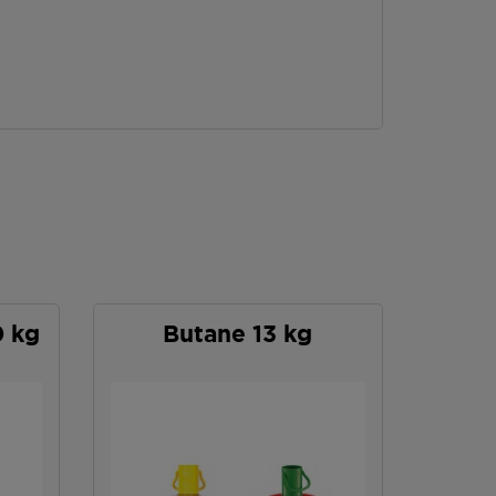
0 kg
Butane 13 kg
P