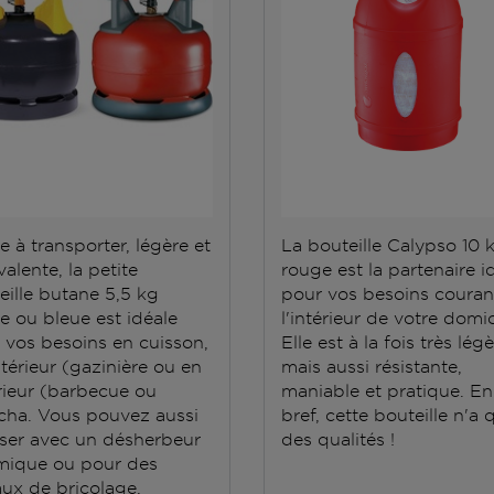
e à transporter, légère et
La bouteille Calypso 10 
alente, la petite
rouge est la partenaire i
eille butane 5,5 kg
pour vos besoins couran
e ou bleue est idéale
l'intérieur de votre domic
 vos besoins en cuisson,
Elle est à la fois très lég
ntérieur (gazinière ou en
mais aussi résistante,
rieur (barbecue ou
maniable et pratique. En
cha. Vous pouvez aussi
bref, cette bouteille n'a 
iliser avec un désherbeur
des qualités !
mique ou pour des
aux de bricolage.