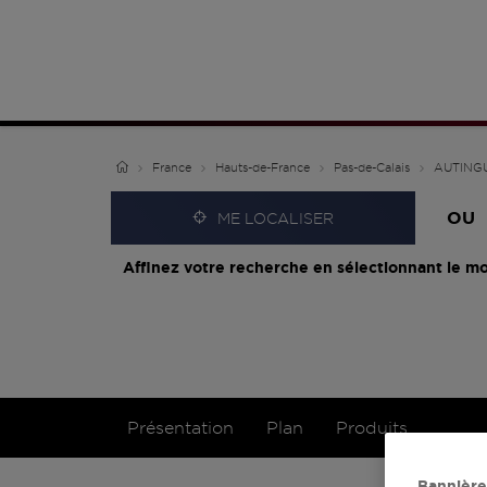
France
Hauts-de-France
Pas-de-Calais
AUTING
OU
ME LOCALISER
Affinez votre recherche en sélectionnant le mo
Présentation
Plan
Produits
Bannière