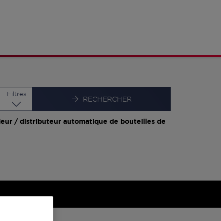
Latitude
Longitude
Filtres
RECHERCHER
eur / distributeur automatique de bouteilles de