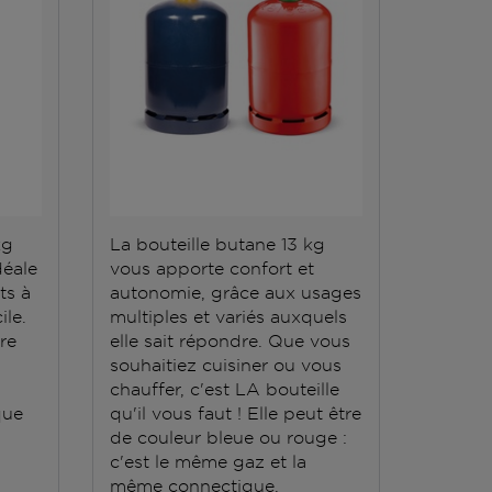
kg
La bouteille butane 13 kg
La bout
déale
vous apporte confort et
répond 
ts à
autonomie, grâce aux usages
Elle do
ile.
multiples et variés auxquels
stockée
ère
elle sait répondre. Que vous
conten
souhaitiez cuisiner ou vous
grande
chauffer, c'est LA bouteille
que
qu'il vous faut ! Elle peut être
de couleur bleue ou rouge :
c'est le même gaz et la
même connectique.