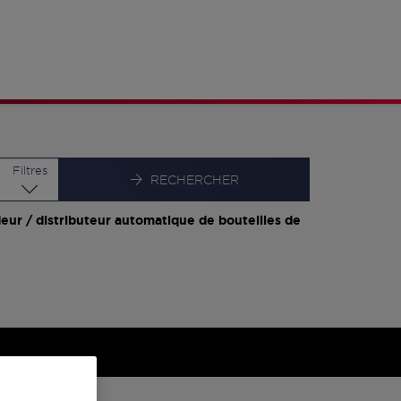
Latitude
Longitude
Filtres
RECHERCHER
eur / distributeur automatique de bouteilles de