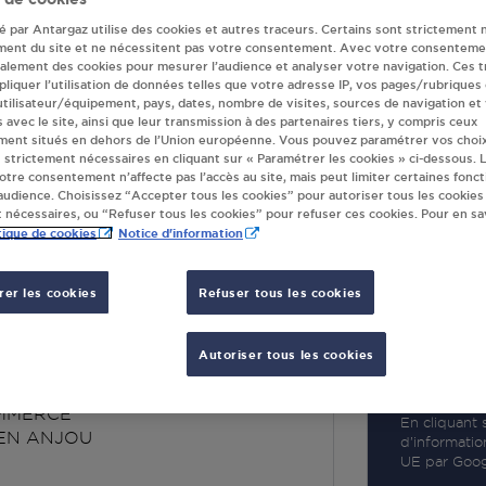
té par Antargaz utilise des cookies et autres traceurs. Certains sont strictement 
ment du site et ne nécessitent pas votre consentement. Avec votre consenteme
galement des cookies pour mesurer l’audience et analyser votre navigation. Ces 
liquer l’utilisation de données telles que votre adresse IP, vos pages/rubriques
 utilisateur/équipement, pays, dates, nombre de visites, sources de navigation et
R
s avec le site, ainsi que leur transmission à des partenaires tiers, y compris ceux
ment situés en dehors de l’Union européenne. Vous pouvez paramétrer vos choix
 strictement nécessaires en cliquant sur « Paramétrer les cookies » ci-dessous. L
votre consentement n’affecte pas l’accès au site, mais peut limiter certaines fonct
udience. Choisissez “Accepter tous les cookies” pour autoriser tous les cookies
 nécessaires, ou “Refuser tous les cookies” pour refuser ces cookies. Pour en sav
tique de cookies
Notice d'information
er les cookies
Refuser tous les cookies
RESS ERDRE EN
OU
Autoriser tous les cookies
MMERCE
En cliquant s
EN ANJOU
d’informatio
UE par Googl