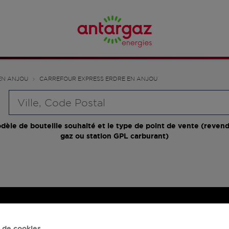
EN ANJOU
CARREFOUR EXPRESS ERDRE EN ANJOU
Requête
dèle de bouteille souhaité et le type de point de vente (revend
gaz ou station GPL carburant)
 de cookies