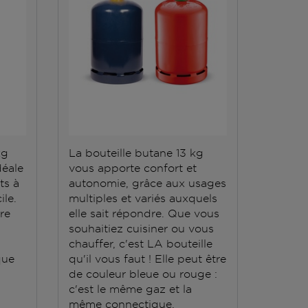
kg
La bouteille butane 13 kg
La bout
déale
vous apporte confort et
répond 
ts à
autonomie, grâce aux usages
Elle do
ile.
multiples et variés auxquels
stockée
ère
elle sait répondre. Que vous
conten
souhaitiez cuisiner ou vous
grande
chauffer, c'est LA bouteille
que
qu'il vous faut ! Elle peut être
de couleur bleue ou rouge :
c'est le même gaz et la
même connectique.