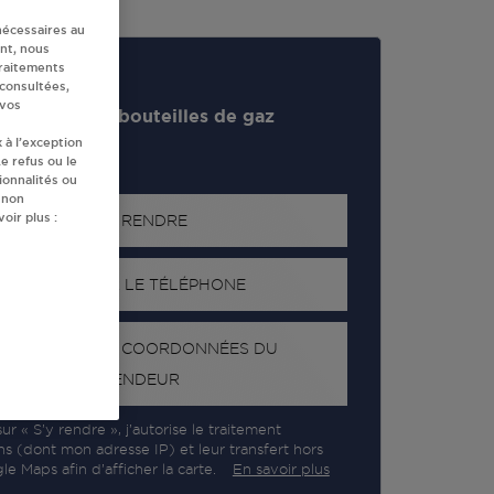
nécessaires au
nt, nous
traitements
 consultées,
 vos
evendeur de bouteilles de gaz
 à l’exception
e refus ou le
ionnalités ou
 non
oir plus :
S'Y RENDRE
AFFICHER LE TÉLÉPHONE
RECEVOIR LES COORDONNÉES DU
REVENDEUR
ur « S’y rendre », j’autorise le traitement
ns (dont mon adresse IP) et leur transfert hors
e Maps afin d’afficher la carte.
En savoir plus