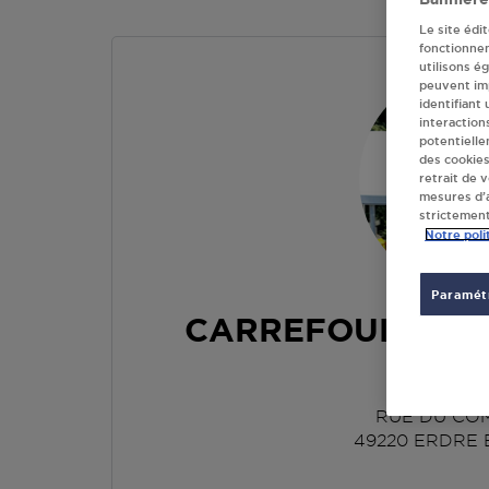
Le site édi
fonctionne
utilisons é
peuvent imp
identifiant
interaction
potentielle
des cookies
retrait de 
mesures d’a
strictement
Notre poli
Paramétr
CARREFOUR EXP
ANJ
RUE DU CO
49220
ERDRE 