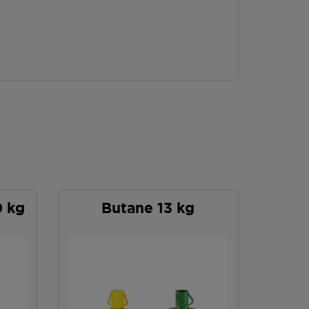
0 kg
Butane 13 kg
P