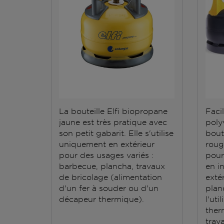
La bouteille Elfi biopropane
Facil
jaune est très pratique avec
polyv
son petit gabarit. Elle s'utilise
bout
uniquement en extérieur
roug
pour des usages variés :
pour
barbecue, plancha, travaux
en i
de bricolage (alimentation
exté
d'un fer à souder ou d'un
plan
décapeur thermique).
l'ut
ther
trav