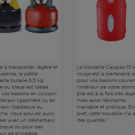
e à transporter, légère et
La bouteille Calypso 10 
alente, la petite
rouge est la partenaire i
eille butane 5,5 kg
pour vos besoins couran
e ou bleue est idéale
l'intérieur de votre domic
 vos besoins en cuisson,
Elle est à la fois très lég
ntérieur (gazinière ou en
mais aussi résistante,
rieur (barbecue ou
maniable et pratique. En
cha. Vous pouvez aussi
bref, cette bouteille n'a 
iliser avec un désherbeur
des qualités !
mique ou pour des
aux de bricolage.