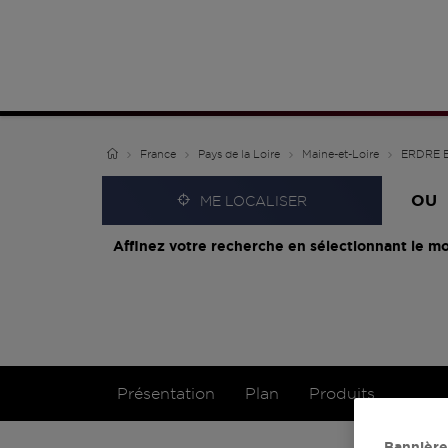
France
Pays de la Loire
Maine-et-Loire
ERDRE 
OU
ME LOCALISER
Affinez votre recherche en sélectionnant le mo
Présentation
Plan
Produits
Bannière