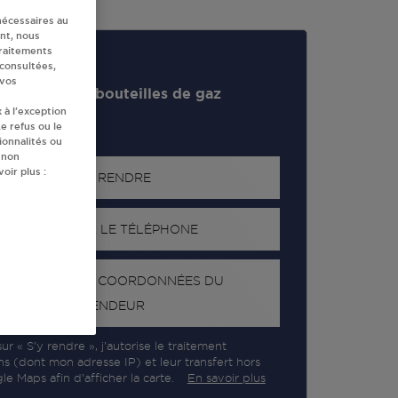
nécessaires au
nt, nous
traitements
 consultées,
 vos
evendeur de bouteilles de gaz
 à l’exception
e refus ou le
ionnalités ou
 non
oir plus :
S'Y RENDRE
AFFICHER LE TÉLÉPHONE
RECEVOIR LES COORDONNÉES DU
REVENDEUR
ur « S’y rendre », j’autorise le traitement
ns (dont mon adresse IP) et leur transfert hors
e Maps afin d’afficher la carte.
En savoir plus