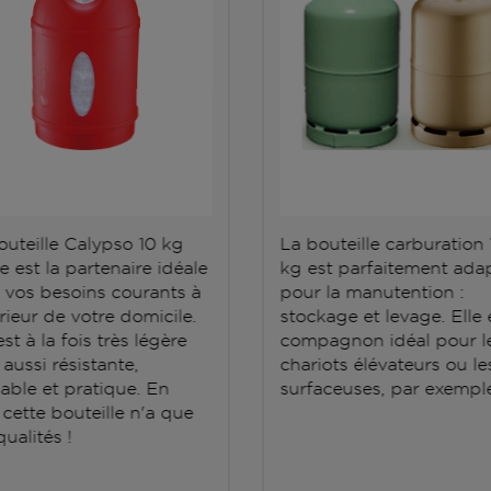
outeille Calypso 10 kg
La bouteille carburation 
e est la partenaire idéale
kg est parfaitement ada
 vos besoins courants à
pour la manutention :
érieur de votre domicile.
stockage et levage. Elle e
est à la fois très légère
compagnon idéal pour l
aussi résistante,
chariots élévateurs ou le
able et pratique. En
surfaceuses, par exemple
 cette bouteille n'a que
ualités !