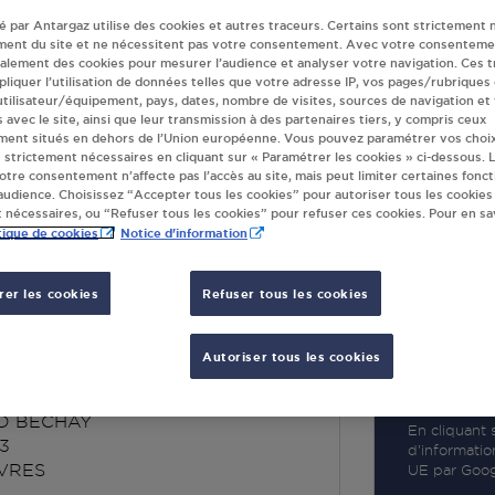
té par Antargaz utilise des cookies et autres traceurs. Certains sont strictement 
ment du site et ne nécessitent pas votre consentement. Avec votre consenteme
galement des cookies pour mesurer l’audience et analyser votre navigation. Ces 
liquer l’utilisation de données telles que votre adresse IP, vos pages/rubriques
 utilisateur/équipement, pays, dates, nombre de visites, sources de navigation et
R
s avec le site, ainsi que leur transmission à des partenaires tiers, y compris ceux
ment situés en dehors de l’Union européenne. Vous pouvez paramétrer vos choix
 strictement nécessaires en cliquant sur « Paramétrer les cookies » ci-dessous. L
votre consentement n’affecte pas l’accès au site, mais peut limiter certaines fonct
udience. Choisissez “Accepter tous les cookies” pour autoriser tous les cookies
 nécessaires, ou “Refuser tous les cookies” pour refuser ces cookies. Pour en sav
tique de cookies
Notice d'information
er les cookies
Refuser tous les cookies
MARCHE 01314
RES
Autoriser tous les cookies
D BECHAY
En cliquant s
3
d’informatio
VRES
UE par Googl