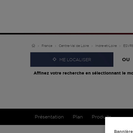
France
Centre-Val de Loire
Indre-et-Loire
ESVR
OU
ME LOCALISER
Affinez votre recherche en sélectionnant le mo
Présentation
Plan
Produits
Bannière