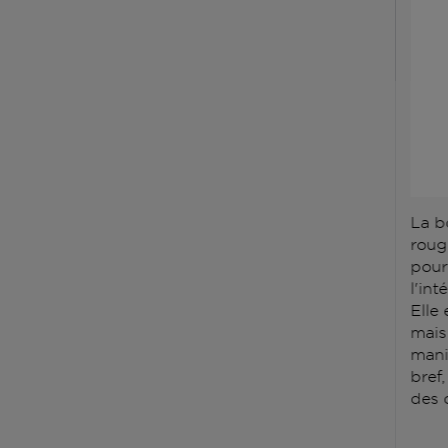
La b
roug
pour
l'int
Elle 
mais 
mani
bref,
des q