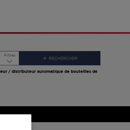
Latitude
Longitude
Filtres
RECHERCHER
eur / distributeur automatique de bouteilles de