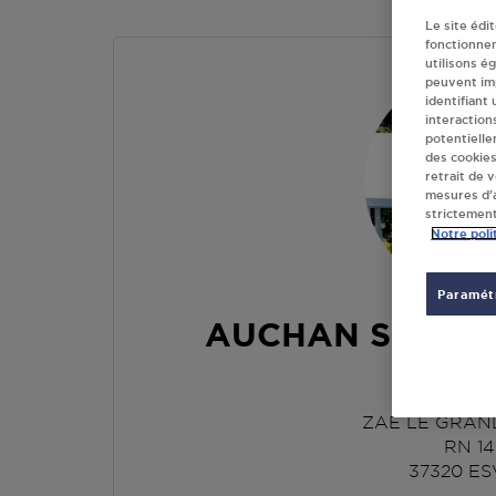
Le site édi
fonctionne
utilisons é
peuvent imp
identifiant
interaction
potentielle
des cookies
retrait de 
mesures d’a
strictement
Notre poli
Paramétr
AUCHAN SUPER
ESV
ZAE LE GRAN
RN 14
37320
ES