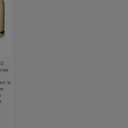
13
ptée
st le
es
s
.