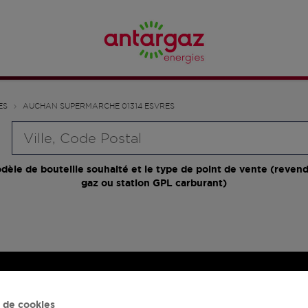
ES
AUCHAN SUPERMARCHE 01314 ESVRES
Requête
dèle de bouteille souhaité et le type de point de vente (revend
gaz ou station GPL carburant)
 de cookies