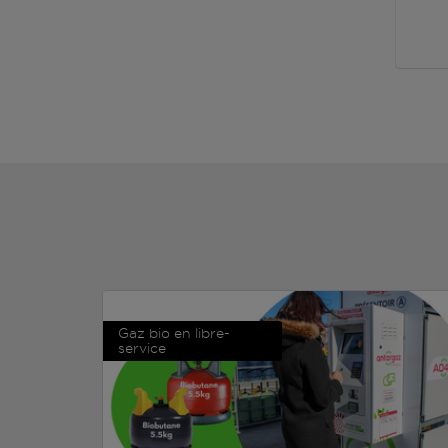
Gaz bio en libre-
service