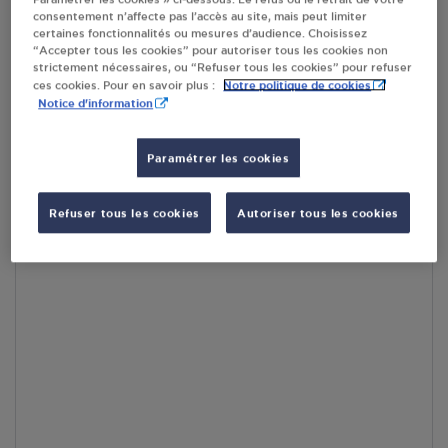
consentement n’affecte pas l’accès au site, mais peut limiter
En cliquant sur « S’y rendre », j’autorise le traitement
certaines fonctionnalités ou mesures d’audience. Choisissez
d’informations (dont mon adresse IP) et leur transfert hors UE
“Accepter tous les cookies” pour autoriser tous les cookies non
par Google Maps afin d’afficher la carte.
En savoir plus
strictement nécessaires, ou “Refuser tous les cookies” pour refuser
Notre politique de cookies
ces cookies. Pour en savoir plus :
Notice d'information
Paramétrer les cookies
Accès
Refuser tous les cookies
Autoriser tous les cookies