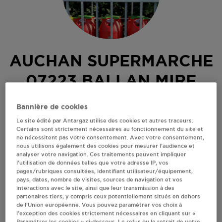
AUCHAN SUPERMARCHE
07223 BALLAN MIRE
9 RUE JEAN MERMOZ
Bannière de cookies
37510
BALLAN MIRE
Le site édité par Antargaz utilise des cookies et autres traceurs.
Certains sont strictement nécessaires au fonctionnement du site et
Revendeur de bouteilles de gaz
ne nécessitent pas votre consentement. Avec votre consentement,
nous utilisons également des cookies pour mesurer l’audience et
S'Y RENDRE
analyser votre navigation. Ces traitements peuvent impliquer
l’utilisation de données telles que votre adresse IP, vos
pages/rubriques consultées, identifiant utilisateur/équipement,
pays, dates, nombre de visites, sources de navigation et vos
AFFICHER LE TÉLÉPHONE
interactions avec le site, ainsi que leur transmission à des
partenaires tiers, y compris ceux potentiellement situés en dehors
de l’Union européenne. Vous pouvez paramétrer vos choix à
RECEVOIR LES COORDONNÉES DU REVENDEUR
l’exception des cookies strictement nécessaires en cliquant sur «
Paramétrer les cookies » ci-dessous. Le refus ou le retrait de votre