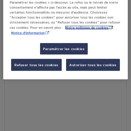
Paramétrer les cookies » ci-dessous. Le refus ou le retrait de votre
consentement n’affecte pas l’accès au site, mais peut limiter
RECEVOIR LES COORDONNÉES DU REVENDEUR
certaines fonctionnalités ou mesures d’audience. Choisissez
“Accepter tous les cookies” pour autoriser tous les cookies non
strictement nécessaires, ou “Refuser tous les cookies” pour refuser
En cliquant sur « S’y rendre », j’autorise le traitement
Notre politique de cookies
ces cookies. Pour en savoir plus :
d’informations (dont mon adresse IP) et leur transfert hors UE
Notice d'information
par Google Maps afin d’afficher la carte.
En savoir plus
Paramétrer les cookies
Refuser tous les cookies
Autoriser tous les cookies
Accès