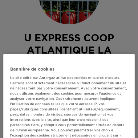
U EXPRESS COOP
ATLANTIQUE LA
TREMBLADE
Bannière de cookies
U EXPRESS B 758
Le site édité par Antargaz utilise des cookies et autres traceurs.
Certains sont strictement nécessaires au fonctionnement du site et
14 BOULEVARD PASTEUR
ne nécessitent pas votre consentement. Avec votre consentement,
17390
LA TREMBLADE
nous utilisons également des cookies pour mesurer l’audience et
analyser votre navigation. Ces traitements peuvent impliquer
Revendeur de bouteilles de gaz
l’utilisation de données telles que votre adresse IP, vos
pages/rubriques consultées, identifiant utilisateur/équipement,
S'Y RENDRE
pays, dates, nombre de visites, sources de navigation et vos
interactions avec le site, ainsi que leur transmission à des
partenaires tiers, y compris ceux potentiellement situés en dehors
de l’Union européenne. Vous pouvez paramétrer vos choix à
AFFICHER LE TÉLÉPHONE
l’exception des cookies strictement nécessaires en cliquant sur «