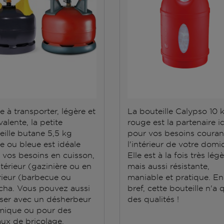
e à transporter, légère et
La bouteille Calypso 10 
alente, la petite
rouge est la partenaire i
eille butane 5,5 kg
pour vos besoins couran
e ou bleue est idéale
l'intérieur de votre domic
 vos besoins en cuisson,
Elle est à la fois très lég
ntérieur (gazinière ou en
mais aussi résistante,
rieur (barbecue ou
maniable et pratique. En
cha. Vous pouvez aussi
bref, cette bouteille n'a 
iliser avec un désherbeur
des qualités !
mique ou pour des
aux de bricolage.