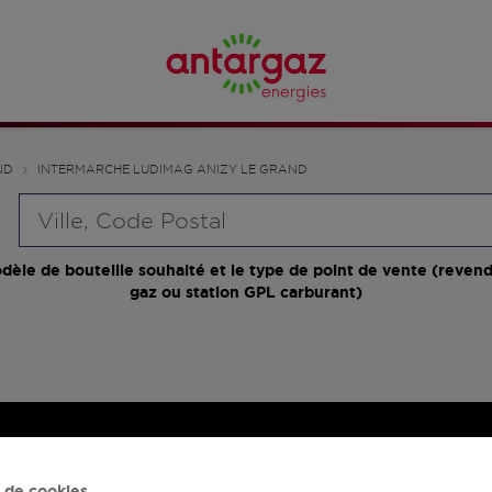
ND
INTERMARCHE LUDIMAG ANIZY LE GRAND
Requête
dèle de bouteille souhaité et le type de point de vente (revend
gaz ou station GPL carburant)
 de cookies