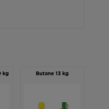
0 kg
Butane 13 kg
P