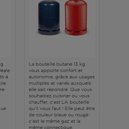
kg
La bouteille butane 13 kg
La bout
déale
vous apporte confort et
répond 
ts à
autonomie, grâce aux usages
Elle do
ile.
multiples et variés auxquels
stockée
ère
elle sait répondre. Que vous
conten
souhaitiez cuisiner ou vous
grande
chauffer, c'est LA bouteille
que
qu'il vous faut ! Elle peut être
de couleur bleue ou rouge :
c'est le même gaz et la
même connectique.