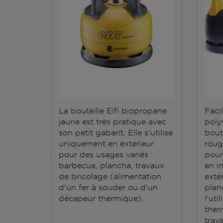
La bouteille Elfi biopropane
Facil
jaune est très pratique avec
polyv
son petit gabarit. Elle s'utilise
bout
uniquement en extérieur
roug
pour des usages variés :
pour
barbecue, plancha, travaux
en i
de bricolage (alimentation
exté
d'un fer à souder ou d'un
plan
décapeur thermique).
l'ut
ther
trav