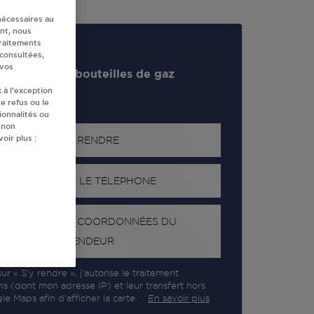
nécessaires au
nt, nous
traitements
 consultées,
 vos
evendeur de bouteilles de gaz
 à l’exception
e refus ou le
ionnalités ou
 non
oir plus :
S'Y RENDRE
AFFICHER LE TÉLÉPHONE
RECEVOIR LES COORDONNÉES DU
REVENDEUR
ur « S’y rendre », j’autorise le traitement
ns (dont mon adresse IP) et leur transfert hors
e Maps afin d’afficher la carte.
En savoir plus