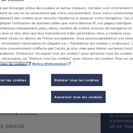
té par Antargaz utilise des cookies et autres traceurs. Certains sont strictement 
ment du site et ne nécessitent pas votre consentement. Avec votre consenteme
galement des cookies pour mesurer l’audience et analyser votre navigation. Ces 
liquer l’utilisation de données telles que votre adresse IP, vos pages/rubriques
 utilisateur/équipement, pays, dates, nombre de visites, sources de navigation et
R
s avec le site, ainsi que leur transmission à des partenaires tiers, y compris ceux
ment situés en dehors de l’Union européenne. Vous pouvez paramétrer vos choix
 strictement nécessaires en cliquant sur « Paramétrer les cookies » ci-dessous. L
votre consentement n’affecte pas l’accès au site, mais peut limiter certaines fonct
udience. Choisissez “Accepter tous les cookies” pour autoriser tous les cookies
 nécessaires, ou “Refuser tous les cookies” pour refuser ces cookies. Pour en sav
tique de cookies
Notice d'information
er les cookies
Refuser tous les cookies
DIMAG ANIZY LE
ND
Autoriser tous les cookies
EMIN DE L'OCQ
En cliquant s
d’informatio
LE GRAND
UE par Googl