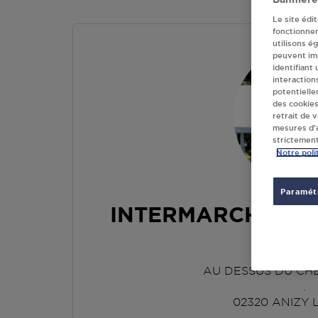
Le site édi
fonctionne
utilisons é
peuvent imp
identifiant
interaction
potentielle
des cookies
retrait de 
mesures d’a
strictement
Notre poli
Paramétr
INTERMARCHE LU
GRA
AU DESSUS DU CH
.
02320
ANIZY 