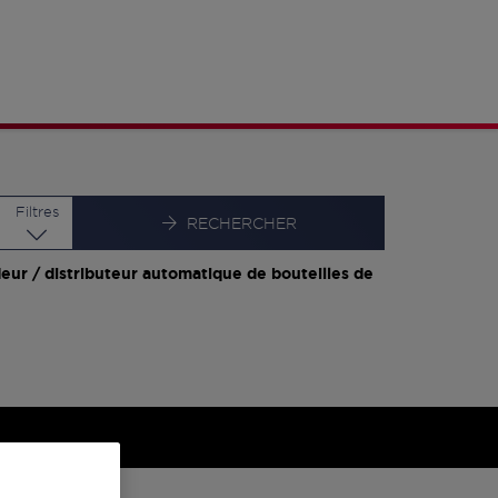
Latitude
Longitude
Filtres
RECHERCHER
eur / distributeur automatique de bouteilles de