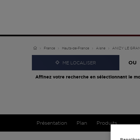
France
Hauts-de-France
Aisne
ANIZY LE GRA
OU
ME LOCALISER
Affinez votre recherche en sélectionnant le mo
Présentation
Plan
Produits
Bannière