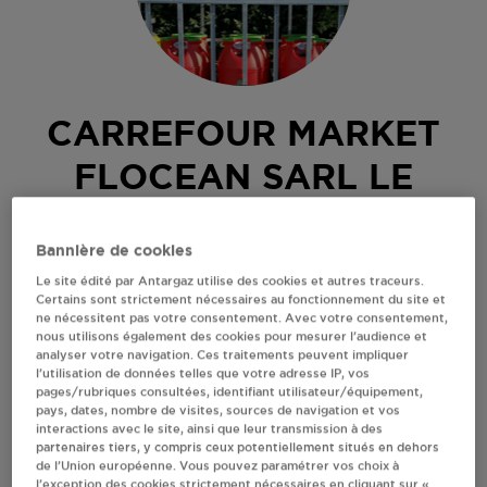
CARREFOUR MARKET
FLOCEAN SARL LE
NOUVION EN
Bannière de cookies
THIERACHE
Le site édité par Antargaz utilise des cookies et autres traceurs.
Certains sont strictement nécessaires au fonctionnement du site et
RUE VERRIERS
ne nécessitent pas votre consentement. Avec votre consentement,
nous utilisons également des cookies pour mesurer l’audience et
02170
LE NOUVION EN THIERACHE
analyser votre navigation. Ces traitements peuvent impliquer
Revendeur de bouteilles de gaz
l’utilisation de données telles que votre adresse IP, vos
pages/rubriques consultées, identifiant utilisateur/équipement,
pays, dates, nombre de visites, sources de navigation et vos
S'Y RENDRE
interactions avec le site, ainsi que leur transmission à des
partenaires tiers, y compris ceux potentiellement situés en dehors
de l’Union européenne. Vous pouvez paramétrer vos choix à
AFFICHER LE TÉLÉPHONE
l’exception des cookies strictement nécessaires en cliquant sur «