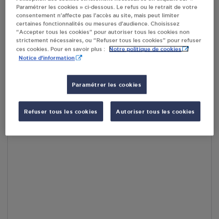
Paramétrer les cookies » ci-dessous. Le refus ou le retrait de votre
consentement n’affecte pas l’accès au site, mais peut limiter
certaines fonctionnalités ou mesures d’audience. Choisissez
RECEVOIR LES COORDONNÉES DU REVENDEUR
“Accepter tous les cookies” pour autoriser tous les cookies non
strictement nécessaires, ou “Refuser tous les cookies” pour refuser
En cliquant sur « S’y rendre », j’autorise le traitement
Notre politique de cookies
ces cookies. Pour en savoir plus :
d’informations (dont mon adresse IP) et leur transfert hors UE
Notice d'information
par Google Maps afin d’afficher la carte.
En savoir plus
Paramétrer les cookies
Refuser tous les cookies
Autoriser tous les cookies
Accès