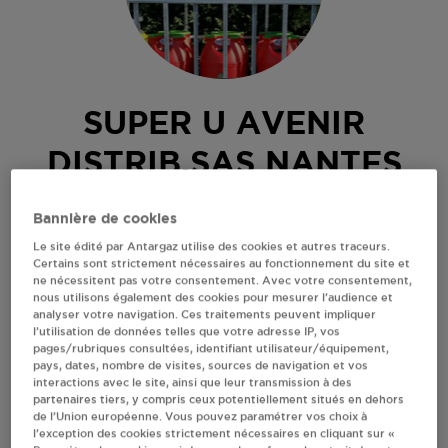
SUPER U AVENIR
DISTRIB.SAS NANTES
66 BOULEVARD ERNEST DALBY
Bannière de cookies
BP 33203
Le site édité par Antargaz utilise des cookies et autres traceurs.
44000
NANTES
Certains sont strictement nécessaires au fonctionnement du site et
ne nécessitent pas votre consentement. Avec votre consentement,
Revendeur de bouteilles de gaz
nous utilisons également des cookies pour mesurer l’audience et
analyser votre navigation. Ces traitements peuvent impliquer
S'Y RENDRE
l’utilisation de données telles que votre adresse IP, vos
pages/rubriques consultées, identifiant utilisateur/équipement,
pays, dates, nombre de visites, sources de navigation et vos
interactions avec le site, ainsi que leur transmission à des
AFFICHER LE TÉLÉPHONE
partenaires tiers, y compris ceux potentiellement situés en dehors
de l’Union européenne. Vous pouvez paramétrer vos choix à
l’exception des cookies strictement nécessaires en cliquant sur «
RECEVOIR LES COORDONNÉES DU REVENDEUR