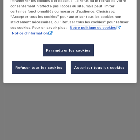
Paramétrer les cookies » ci-dessous. Le refus ou le retrait de votre
consentement n’affecte pas l’accès au site, mais peut limiter
certaines fonctionnalités ou mesures d’audience. Choisissez
En cliquant sur « S’y rendre », j’autorise le traitement
“Accepter tous les cookies” pour autoriser tous les cookies non
d’informations (dont mon adresse IP) et leur transfert hors UE
strictement nécessaires, ou “Refuser tous les cookies” pour refuser
par Google Maps afin d’afficher la carte.
En savoir plus
Notre politique de cookies
ces cookies. Pour en savoir plus :
Notice d'information
Paramétrer les cookies
Accès
Refuser tous les cookies
Autoriser tous les cookies