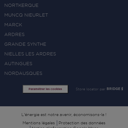
NORTKERQUE
MUNCQ NIEURLET
MARCK
ARDRES
GRANDE SYNTHE
NIELLES LES ARDRES
AUTINGUES
NORDAUSQUES
Store locator par
BRIDGE
Paramétrer les cookies
Signature
L'énergie est notre avenir, économisons-la !
Mentions légales
Protection des données