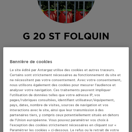
G 20 ST FOLQUIN
174 RUE DE CALAIS
62370
ST FOLQUIN
Bannière de cookies
Revendeur de bouteilles de gaz
Le site édité par Antargaz utilise des cookies et autres traceurs.
Certains sont strictement nécessaires au fonctionnement du site et
S'Y RENDRE
ne nécessitent pas votre consentement. Avec votre consentement,
nous utilisons également des cookies pour mesurer l’audience et
analyser votre navigation. Ces traitements peuvent impliquer
l’utilisation de données telles que votre adresse IP, vos
AFFICHER LE TÉLÉPHONE
pages/rubriques consultées, identifiant utilisateur/équipement,
pays, dates, nombre de visites, sources de navigation et vos
interactions avec le site, ainsi que leur transmission à des
RECEVOIR LES COORDONNÉES DU REVENDEUR
partenaires tiers, y compris ceux potentiellement situés en dehors
de l’Union européenne. Vous pouvez paramétrer vos choix à
l’exception des cookies strictement nécessaires en cliquant sur «
En cliquant sur « S’y rendre », j’autorise le traitement
Paramétrer les cookies » ci-dessous. Le refus ou le retrait de votre
d’informations (dont mon adresse IP) et leur transfert hors UE