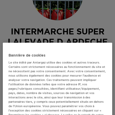
INTERMARCHE SUPER
LALEVADE D ARDECHE
100 ALLEE DE VALS
Bannière de cookies
07380
LALEVADE D ARDECHE
Le site édité par Antargaz utilise des cookies et autres traceurs.
Certains sont strictement nécessaires au fonctionnement du site et
Revendeur de bouteilles de gaz
ne nécessitent pas votre consentement. Avec votre consentement,
nous utilisons également des cookies pour mesurer l’audience et
S'Y RENDRE
analyser votre navigation. Ces traitements peuvent impliquer
l’utilisation de données telles que votre adresse IP, vos
pages/rubriques consultées, identifiant utilisateur/équipement,
pays, dates, nombre de visites, sources de navigation et vos
AFFICHER LE TÉLÉPHONE
interactions avec le site, ainsi que leur transmission à des
partenaires tiers, y compris ceux potentiellement situés en dehors
de l’Union européenne. Vous pouvez paramétrer vos choix à
RECEVOIR LES COORDONNÉES DU REVENDEUR
l’exception des cookies strictement nécessaires en cliquant sur «
Paramétrer les cookies » ci-dessous. Le refus ou le retrait de votre