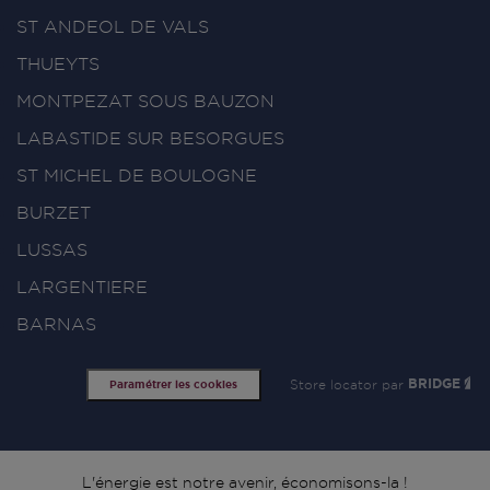
ST ANDEOL DE VALS
THUEYTS
MONTPEZAT SOUS BAUZON
LABASTIDE SUR BESORGUES
ST MICHEL DE BOULOGNE
BURZET
LUSSAS
LARGENTIERE
BARNAS
Store locator par
BRIDGE
Paramétrer les cookies
L'énergie est notre avenir, économisons-la !