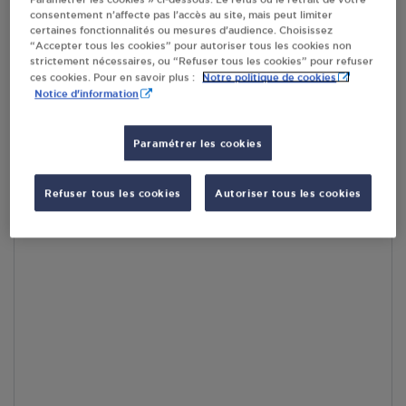
consentement n’affecte pas l’accès au site, mais peut limiter
En cliquant sur « S’y rendre », j’autorise le traitement
certaines fonctionnalités ou mesures d’audience. Choisissez
d’informations (dont mon adresse IP) et leur transfert hors UE
“Accepter tous les cookies” pour autoriser tous les cookies non
par Google Maps afin d’afficher la carte.
En savoir plus
strictement nécessaires, ou “Refuser tous les cookies” pour refuser
Notre politique de cookies
ces cookies. Pour en savoir plus :
Notice d'information
Paramétrer les cookies
Accès
Refuser tous les cookies
Autoriser tous les cookies