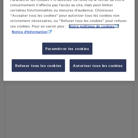
consentement n’affecte pas l’accès au site, mais peut limiter
En cliquant sur « S’y rendre », j’autorise le traitement
certaines fonctionnalités ou mesures d’audience. Choisissez
d’informations (dont mon adresse IP) et leur transfert hors UE
“Accepter tous les cookies” pour autoriser tous les cookies non
par Google Maps afin d’afficher la carte.
En savoir plus
strictement nécessaires, ou “Refuser tous les cookies” pour refuser
Notre politique de cookies
ces cookies. Pour en savoir plus :
Notice d'information
Paramétrer les cookies
Accès
Refuser tous les cookies
Autoriser tous les cookies