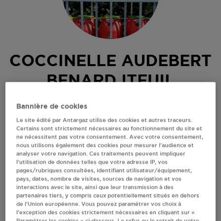
COCCINELLE AUDEBERT
BENARD ITEUIL
12 RUE DU BOIS VEZIN
Bannière de cookies
86240
ITEUIL
Le site édité par Antargaz utilise des cookies et autres traceurs.
Certains sont strictement nécessaires au fonctionnement du site et
Revendeur de bouteilles de gaz
ne nécessitent pas votre consentement. Avec votre consentement,
nous utilisons également des cookies pour mesurer l’audience et
S'Y RENDRE
analyser votre navigation. Ces traitements peuvent impliquer
l’utilisation de données telles que votre adresse IP, vos
pages/rubriques consultées, identifiant utilisateur/équipement,
pays, dates, nombre de visites, sources de navigation et vos
AFFICHER LE TÉLÉPHONE
interactions avec le site, ainsi que leur transmission à des
partenaires tiers, y compris ceux potentiellement situés en dehors
de l’Union européenne. Vous pouvez paramétrer vos choix à
RECEVOIR LES COORDONNÉES DU REVENDEUR
l’exception des cookies strictement nécessaires en cliquant sur «
Paramétrer les cookies » ci-dessous. Le refus ou le retrait de votre