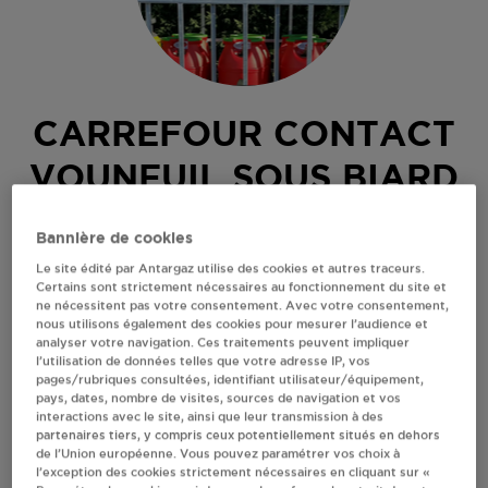
CARREFOUR CONTACT
VOUNEUIL SOUS BIARD
PLACE DE LA CROIX CADET
Bannière de cookies
2 AVENUE CAMILLE HABLIZIG
Le site édité par Antargaz utilise des cookies et autres traceurs.
86580
VOUNEUIL SOUS BIARD
Certains sont strictement nécessaires au fonctionnement du site et
ne nécessitent pas votre consentement. Avec votre consentement,
Revendeur de bouteilles de gaz
nous utilisons également des cookies pour mesurer l’audience et
analyser votre navigation. Ces traitements peuvent impliquer
S'Y RENDRE
l’utilisation de données telles que votre adresse IP, vos
pages/rubriques consultées, identifiant utilisateur/équipement,
pays, dates, nombre de visites, sources de navigation et vos
interactions avec le site, ainsi que leur transmission à des
AFFICHER LE TÉLÉPHONE
partenaires tiers, y compris ceux potentiellement situés en dehors
de l’Union européenne. Vous pouvez paramétrer vos choix à
l’exception des cookies strictement nécessaires en cliquant sur «
RECEVOIR LES COORDONNÉES DU REVENDEUR