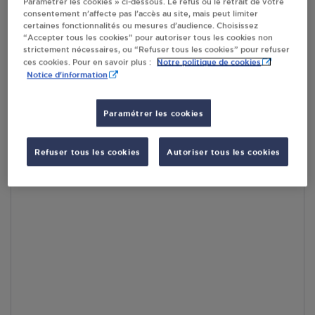
Paramétrer les cookies » ci-dessous. Le refus ou le retrait de votre
consentement n’affecte pas l’accès au site, mais peut limiter
certaines fonctionnalités ou mesures d’audience. Choisissez
En cliquant sur « S’y rendre », j’autorise le traitement
“Accepter tous les cookies” pour autoriser tous les cookies non
d’informations (dont mon adresse IP) et leur transfert hors UE
strictement nécessaires, ou “Refuser tous les cookies” pour refuser
par Google Maps afin d’afficher la carte.
En savoir plus
Notre politique de cookies
ces cookies. Pour en savoir plus :
Notice d'information
Paramétrer les cookies
Accès
Refuser tous les cookies
Autoriser tous les cookies