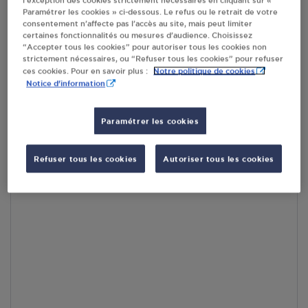
l’exception des cookies strictement nécessaires en cliquant sur «
RECEVOIR LES COORDONNÉES DU REVENDEUR
Paramétrer les cookies » ci-dessous. Le refus ou le retrait de votre
consentement n’affecte pas l’accès au site, mais peut limiter
certaines fonctionnalités ou mesures d’audience. Choisissez
En cliquant sur « S’y rendre », j’autorise le traitement
“Accepter tous les cookies” pour autoriser tous les cookies non
d’informations (dont mon adresse IP) et leur transfert hors UE
strictement nécessaires, ou “Refuser tous les cookies” pour refuser
par Google Maps afin d’afficher la carte.
En savoir plus
Notre politique de cookies
ces cookies. Pour en savoir plus :
Notice d'information
Paramétrer les cookies
Accès
Refuser tous les cookies
Autoriser tous les cookies