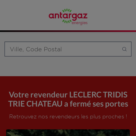
Affinez votre recherche en sélectionnant le modèle de
bouteille souhaité et le type de point de vente (revendeur /
distributeur automatique de bouteilles de gaz ou station GPL
carburant)
Requête
Votre revendeur LECLERC TRIDIS
TRIE CHATEAU a fermé ses portes
Retrouvez nos revendeurs les plus proches !