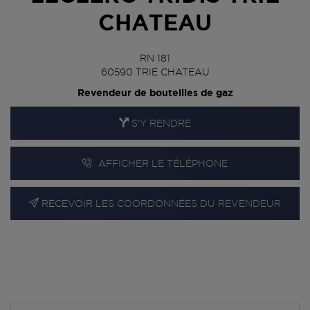
CHATEAU
RN 181
60590
TRIE CHATEAU
Revendeur de bouteilles de gaz
S'Y RENDRE
AFFICHER LE TÉLÉPHONE
RECEVOIR LES COORDONNÉES DU REVENDEUR
En cliquant sur « S’y rendre », j’autorise le traitement
d’informations (dont mon adresse IP) et leur transfert hors UE
par Google Maps afin d’afficher la carte.
En savoir plus