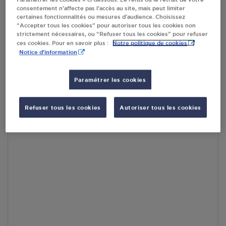
consentement n’affecte pas l’accès au site, mais peut limiter
En cliquant sur « S’y rendre », j’autorise le traitement
certaines fonctionnalités ou mesures d’audience. Choisissez
d’informations (dont mon adresse IP) et leur transfert hors UE
“Accepter tous les cookies” pour autoriser tous les cookies non
par Google Maps afin d’afficher la carte.
En savoir plus
strictement nécessaires, ou “Refuser tous les cookies” pour refuser
Notre politique de cookies
ces cookies. Pour en savoir plus :
Notice d'information
Paramétrer les cookies
Accès
Refuser tous les cookies
Autoriser tous les cookies