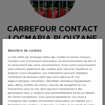
CARREFOUR CONTACT
LOCMARIA PLOUZANE
ROUTE DE PEN AR MENEZ
Bannière de cookies
29280
LOCMARIA PLOUZANE
Le site édité par Antargaz utilise des cookies et autres traceurs.
Certains sont strictement nécessaires au fonctionnement du site et
Revendeur de bouteilles de gaz
ne nécessitent pas votre consentement. Avec votre consentement,
nous utilisons également des cookies pour mesurer l’audience et
S'Y RENDRE
analyser votre navigation. Ces traitements peuvent impliquer
l’utilisation de données telles que votre adresse IP, vos
pages/rubriques consultées, identifiant utilisateur/équipement,
pays, dates, nombre de visites, sources de navigation et vos
AFFICHER LE TÉLÉPHONE
interactions avec le site, ainsi que leur transmission à des
partenaires tiers, y compris ceux potentiellement situés en dehors
de l’Union européenne. Vous pouvez paramétrer vos choix à
RECEVOIR LES COORDONNÉES DU REVENDEUR
l’exception des cookies strictement nécessaires en cliquant sur «
Paramétrer les cookies » ci-dessous. Le refus ou le retrait de votre