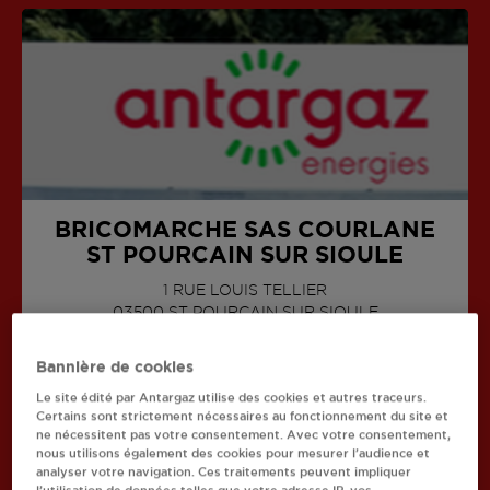
BRICOMARCHE SAS COURLANE
ST POURCAIN SUR SIOULE
1 RUE LOUIS TELLIER
AFFICHER LE TÉLÉPHONE
03500
ST POURCAIN SUR SIOULE
Bannière de cookies
Le site édité par Antargaz utilise des cookies et autres traceurs.
Certains sont strictement nécessaires au fonctionnement du site et
ne nécessitent pas votre consentement. Avec votre consentement,
nous utilisons également des cookies pour mesurer l’audience et
Recherchez un autre revendeur
analyser votre navigation. Ces traitements peuvent impliquer