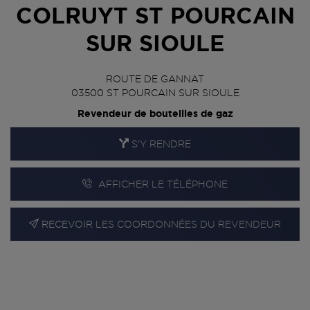
COLRUYT ST POURCAIN
SUR SIOULE
ROUTE DE GANNAT
03500
ST POURCAIN SUR SIOULE
Revendeur de bouteilles de gaz
S'Y RENDRE
AFFICHER LE TÉLÉPHONE
RECEVOIR LES COORDONNÉES DU REVENDEUR
En cliquant sur « S’y rendre », j’autorise le traitement
d’informations (dont mon adresse IP) et leur transfert hors UE
par Google Maps afin d’afficher la carte.
En savoir plus