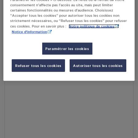
consentement n’affecte pas l’accès au site, mais peut limiter
En cliquant sur « S’y rendre », j’autorise le traitement
certaines fonctionnalités ou mesures d’audience. Choisissez
d’informations (dont mon adresse IP) et leur transfert hors UE
“Accepter tous les cookies” pour autoriser tous les cookies non
par Google Maps afin d’afficher la carte.
En savoir plus
strictement nécessaires, ou “Refuser tous les cookies” pour refuser
Notre politique de cookies
ces cookies. Pour en savoir plus :
Notice d'information
Paramétrer les cookies
Accès
Refuser tous les cookies
Autoriser tous les cookies