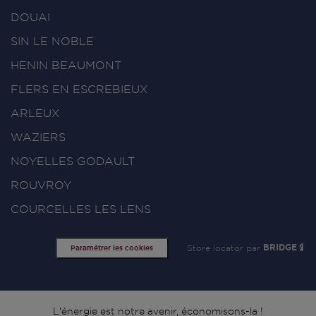
DOUAI
SIN LE NOBLE
HENIN BEAUMONT
FLERS EN ESCREBIEUX
ARLEUX
WAZIERS
NOYELLES GODAULT
ROUVROY
COURCELLES LES LENS
Store locator par
BRIDGE
Paramétrer les cookies
L'énergie est notre avenir, économisons-la !