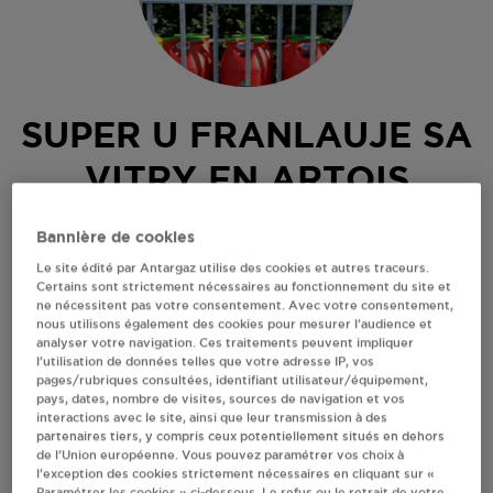
SUPER U FRANLAUJE SA
VITRY EN ARTOIS
ROUTE DE BREBIERES
Bannière de cookies
62490
VITRY EN ARTOIS
Le site édité par Antargaz utilise des cookies et autres traceurs.
Certains sont strictement nécessaires au fonctionnement du site et
Revendeur de bouteilles de gaz
ne nécessitent pas votre consentement. Avec votre consentement,
nous utilisons également des cookies pour mesurer l’audience et
S'Y RENDRE
analyser votre navigation. Ces traitements peuvent impliquer
l’utilisation de données telles que votre adresse IP, vos
pages/rubriques consultées, identifiant utilisateur/équipement,
pays, dates, nombre de visites, sources de navigation et vos
AFFICHER LE TÉLÉPHONE
interactions avec le site, ainsi que leur transmission à des
partenaires tiers, y compris ceux potentiellement situés en dehors
de l’Union européenne. Vous pouvez paramétrer vos choix à
RECEVOIR LES COORDONNÉES DU REVENDEUR
l’exception des cookies strictement nécessaires en cliquant sur «
Paramétrer les cookies » ci-dessous. Le refus ou le retrait de votre