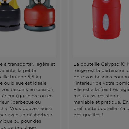
e à transporter, légère et
La bouteille Calypso 10 
alente, la petite
rouge est la partenaire i
eille butane 5,5 kg
pour vos besoins couran
e ou bleue est idéale
l'intérieur de votre domic
 vos besoins en cuisson,
Elle est à la fois très lég
ntérieur (gazinière ou en
mais aussi résistante,
rieur (barbecue ou
maniable et pratique. En
cha. Vous pouvez aussi
bref, cette bouteille n'a 
iliser avec un désherbeur
des qualités !
mique ou pour des
aux de bricolage.