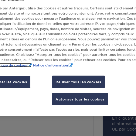
té par Antargaz utilise des cookies et autres traceurs. Certains sont strictement 
ment du site et ne nécessitent pas votre consentement. Avec votre consenteme
galement des cookies pour mesurer l’audience et analyser votre navigation. Ces 
liquer l’utilisation de données telles que votre adresse IP, vos pages/rubriques
 utilisateur/équipement, pays, dates, nombre de visites, sources de navigation et
R
s avec le site, ainsi que leur transmission à des partenaires tiers, y compris ceux
ment situés en dehors de l’Union européenne. Vous pouvez paramétrer vos choix
 strictement nécessaires en cliquant sur « Paramétrer les cookies » ci-dessous. L
votre consentement n’affecte pas l’accès au site, mais peut limiter certaines fonct
udience. Choisissez “Accepter tous les cookies” pour autoriser tous les cookies
 nécessaires, ou “Refuser tous les cookies” pour refuser ces cookies. Pour en sav
tique de cookies
Notice d'information
er les cookies
Refuser tous les cookies
ILLADE EN VEZIE
Autoriser tous les cookies
S MAFFRE
DE EN VEZIE
En cliquant s
d’informatio
UE par Googl