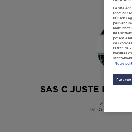
Le site édi
fonctionne
utilisons é
peuvent imp
identifiant
interaction
potentielle
des cookies
retrait de 
mesures d’a
strictement
Notre poli
Paramétr
SAS C JUSTE LAFEU
2 RUE LOUI
15130
LAFEUILLA