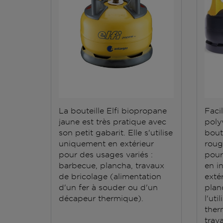
La bouteille Elfi biopropane
Facil
jaune est très pratique avec
polyv
son petit gabarit. Elle s'utilise
bout
uniquement en extérieur
roug
pour des usages variés :
pour
barbecue, plancha, travaux
en i
de bricolage (alimentation
exté
d'un fer à souder ou d'un
plan
décapeur thermique).
l'ut
ther
trav