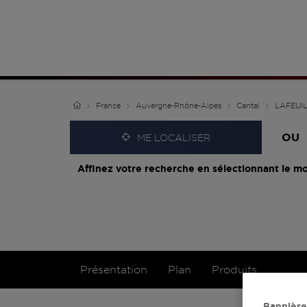
France
Auvergne-Rhône-Alpes
Cantal
LAFEUI
OU
ME LOCALISER
Affinez votre recherche en sélectionnant le mo
Présentation
Plan
Produits
Bannière