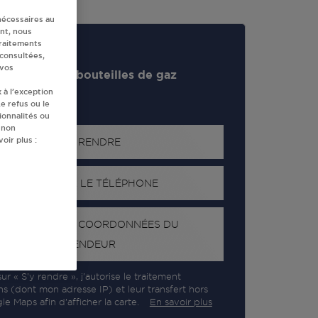
nécessaires au
nt, nous
traitements
 consultées,
 vos
evendeur de bouteilles de gaz
 à l’exception
e refus ou le
ionnalités ou
 non
oir plus :
S'Y RENDRE
AFFICHER LE TÉLÉPHONE
RECEVOIR LES COORDONNÉES DU
REVENDEUR
ur « S’y rendre », j’autorise le traitement
ns (dont mon adresse IP) et leur transfert hors
e Maps afin d’afficher la carte.
En savoir plus