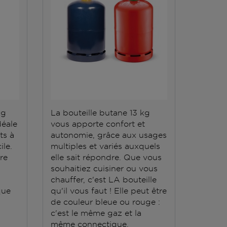
kg
La bouteille butane 13 kg
La bout
déale
vous apporte confort et
répond 
ts à
autonomie, grâce aux usages
Elle do
ile.
multiples et variés auxquels
stockée
ère
elle sait répondre. Que vous
conten
souhaitiez cuisiner ou vous
grande
chauffer, c'est LA bouteille
que
qu'il vous faut ! Elle peut être
de couleur bleue ou rouge :
c'est le même gaz et la
même connectique.