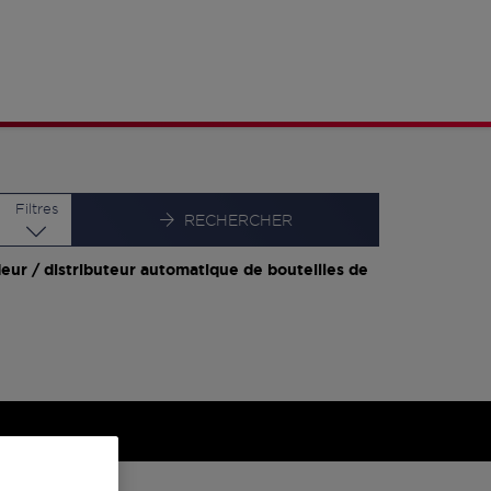
Latitude
Longitude
Filtres
RECHERCHER
eur / distributeur automatique de bouteilles de