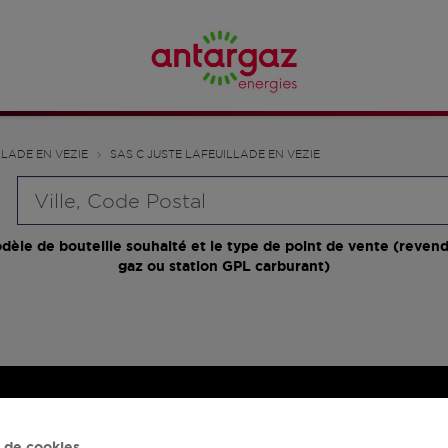
LLADE EN VEZIE
SAS C JUSTE LAFEUILLADE EN VEZIE
Requête
dèle de bouteille souhaité et le type de point de vente (revend
gaz ou station GPL carburant)
 de cookies