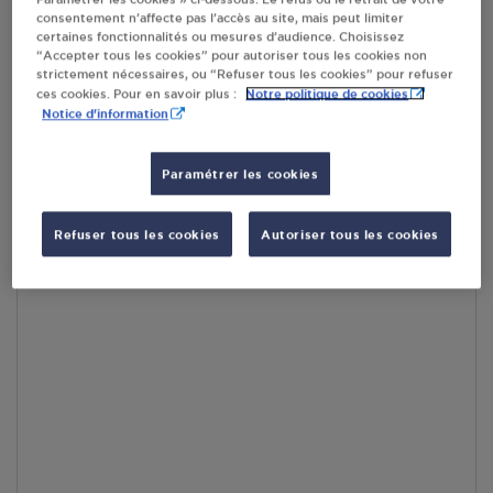
consentement n’affecte pas l’accès au site, mais peut limiter
En cliquant sur « S’y rendre », j’autorise le traitement
certaines fonctionnalités ou mesures d’audience. Choisissez
d’informations (dont mon adresse IP) et leur transfert hors UE
“Accepter tous les cookies” pour autoriser tous les cookies non
par Google Maps afin d’afficher la carte.
En savoir plus
strictement nécessaires, ou “Refuser tous les cookies” pour refuser
Notre politique de cookies
ces cookies. Pour en savoir plus :
Notice d'information
Paramétrer les cookies
Accès
Refuser tous les cookies
Autoriser tous les cookies