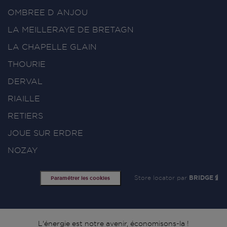
OMBREE D ANJOU
LA MEILLERAYE DE BRETAGN
LA CHAPELLE GLAIN
THOURIE
DERVAL
RIAILLE
RETIERS
JOUE SUR ERDRE
NOZAY
Store locator par
BRIDGE
Paramétrer les cookies
L'énergie est notre avenir, économisons-la !