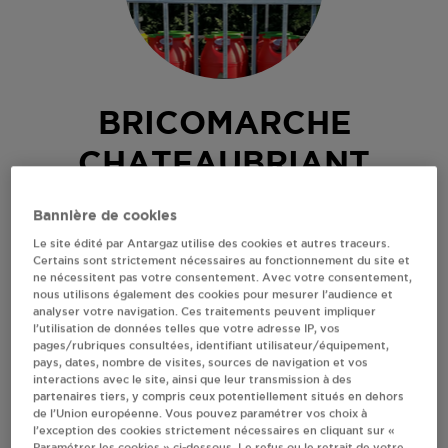
BRICOMARCHE
CHATEAUBRIANT
ZI DE LA VILLE EN BOIS
Bannière de cookies
44110
CHATEAUBRIANT
Le site édité par Antargaz utilise des cookies et autres traceurs.
Certains sont strictement nécessaires au fonctionnement du site et
Revendeur de bouteilles de gaz
ne nécessitent pas votre consentement. Avec votre consentement,
nous utilisons également des cookies pour mesurer l’audience et
S'Y RENDRE
analyser votre navigation. Ces traitements peuvent impliquer
l’utilisation de données telles que votre adresse IP, vos
pages/rubriques consultées, identifiant utilisateur/équipement,
pays, dates, nombre de visites, sources de navigation et vos
AFFICHER LE TÉLÉPHONE
interactions avec le site, ainsi que leur transmission à des
partenaires tiers, y compris ceux potentiellement situés en dehors
de l’Union européenne. Vous pouvez paramétrer vos choix à
RECEVOIR LES COORDONNÉES DU REVENDEUR
l’exception des cookies strictement nécessaires en cliquant sur «
Paramétrer les cookies » ci-dessous. Le refus ou le retrait de votre