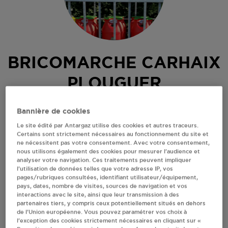
BRICOMARCHE CARHAIX
PLOUGUER
PONT DAOULAS
Bannière de cookies
ROUTE DEMOTREFF
Le site édité par Antargaz utilise des cookies et autres traceurs.
29270
CARHAIX PLOUGUER
Certains sont strictement nécessaires au fonctionnement du site et
ne nécessitent pas votre consentement. Avec votre consentement,
Revendeur de bouteilles de gaz
nous utilisons également des cookies pour mesurer l’audience et
analyser votre navigation. Ces traitements peuvent impliquer
S'Y RENDRE
l’utilisation de données telles que votre adresse IP, vos
pages/rubriques consultées, identifiant utilisateur/équipement,
pays, dates, nombre de visites, sources de navigation et vos
interactions avec le site, ainsi que leur transmission à des
AFFICHER LE TÉLÉPHONE
partenaires tiers, y compris ceux potentiellement situés en dehors
de l’Union européenne. Vous pouvez paramétrer vos choix à
l’exception des cookies strictement nécessaires en cliquant sur «
RECEVOIR LES COORDONNÉES DU REVENDEUR