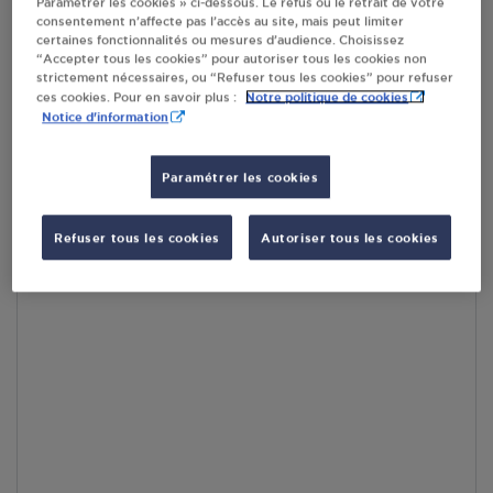
Paramétrer les cookies » ci-dessous. Le refus ou le retrait de votre
consentement n’affecte pas l’accès au site, mais peut limiter
certaines fonctionnalités ou mesures d’audience. Choisissez
En cliquant sur « S’y rendre », j’autorise le traitement
“Accepter tous les cookies” pour autoriser tous les cookies non
d’informations (dont mon adresse IP) et leur transfert hors UE
strictement nécessaires, ou “Refuser tous les cookies” pour refuser
par Google Maps afin d’afficher la carte.
En savoir plus
Notre politique de cookies
ces cookies. Pour en savoir plus :
Notice d'information
Paramétrer les cookies
Accès
Refuser tous les cookies
Autoriser tous les cookies