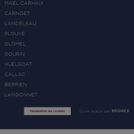
MAEL CARHAIX
CARNOET
LANDELEAU
PLOUYE
GLOMEL
GOURIN
HUELGOAT
CALLAC
BERRIEN
LANGONNET
Store locator par
BRIDGE
Paramétrer les cookies