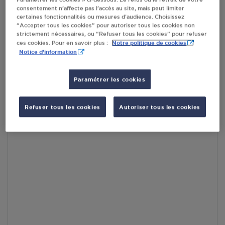
consentement n’affecte pas l’accès au site, mais peut limiter
En cliquant sur « S’y rendre », j’autorise le traitement
certaines fonctionnalités ou mesures d’audience. Choisissez
d’informations (dont mon adresse IP) et leur transfert hors UE
“Accepter tous les cookies” pour autoriser tous les cookies non
par Google Maps afin d’afficher la carte.
En savoir plus
strictement nécessaires, ou “Refuser tous les cookies” pour refuser
Notre politique de cookies
ces cookies. Pour en savoir plus :
Notice d'information
Paramétrer les cookies
Accès
Refuser tous les cookies
Autoriser tous les cookies