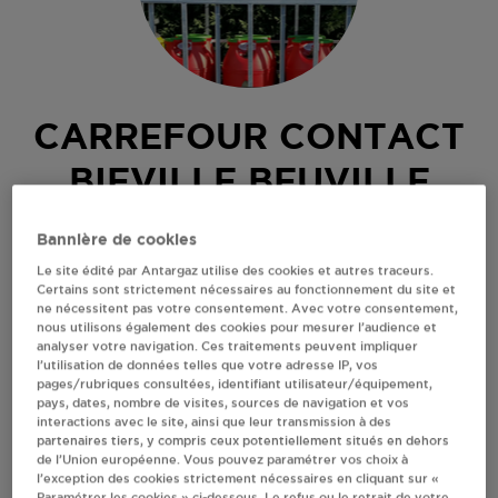
CARREFOUR CONTACT
BIEVILLE BEUVILLE
18 RUE DES ECOLES
Bannière de cookies
14112
BIEVILLE BEUVILLE
Le site édité par Antargaz utilise des cookies et autres traceurs.
Certains sont strictement nécessaires au fonctionnement du site et
Revendeur de bouteilles de gaz
ne nécessitent pas votre consentement. Avec votre consentement,
nous utilisons également des cookies pour mesurer l’audience et
S'Y RENDRE
analyser votre navigation. Ces traitements peuvent impliquer
l’utilisation de données telles que votre adresse IP, vos
pages/rubriques consultées, identifiant utilisateur/équipement,
pays, dates, nombre de visites, sources de navigation et vos
AFFICHER LE TÉLÉPHONE
interactions avec le site, ainsi que leur transmission à des
partenaires tiers, y compris ceux potentiellement situés en dehors
de l’Union européenne. Vous pouvez paramétrer vos choix à
RECEVOIR LES COORDONNÉES DU REVENDEUR
l’exception des cookies strictement nécessaires en cliquant sur «
Paramétrer les cookies » ci-dessous. Le refus ou le retrait de votre