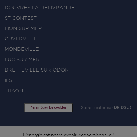
DOUVRES LA DELIVRANDE
ST CONTEST
LION SUR MER
CUVERVILLE
MONDEVILLE
LUC SUR MER
BRETTEVILLE SUR ODON
IFS
THAON
Store locator par
BRIDGE
Paramétrer les cookies
L'énergie est notre avenir, économisons-la !