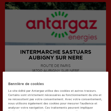
INTERMARCHE SASTUARS
AUBIGNY SUR NERE
ROUTE DE PARIS
AFFICHER LE TÉLÉPHONE
18700
AUBIGNY SUR NERE
Bannière de cookies
Le site édité par Antargaz utilise des cookies et autres traceurs.
Certains sont strictement nécessaires au fonctionnement du site et
ne nécessitent pas votre consentement. Avec votre consentement,
Recherchez un autre revendeur
nous utilisons également des cookies pour mesurer l’audience et
analyser votre navigation. Ces traitements peuvent impliquer