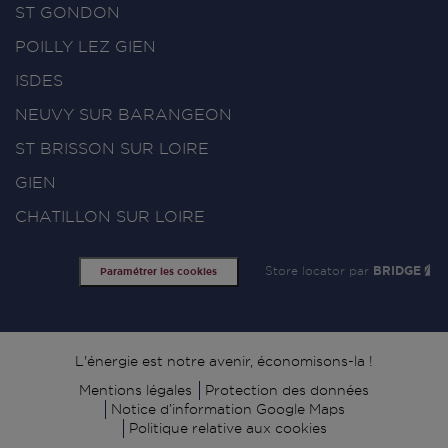
ST GONDON
POILLY LEZ GIEN
ISDES
NEUVY SUR BARANGEON
ST BRISSON SUR LOIRE
GIEN
CHATILLON SUR LOIRE
Store locator par
BRIDGE
Paramétrer les cookies
Signature
L'énergie est notre avenir, économisons-la !
Mentions légales
Protection des données
Notice d’information Google Maps
Politique relative aux cookies