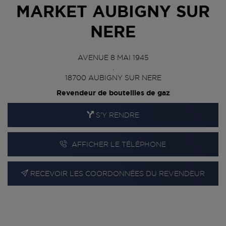
MARKET AUBIGNY SUR
NERE
AVENUE 8 MAI 1945
.
18700
AUBIGNY SUR NERE
Revendeur de bouteilles de gaz
S'Y RENDRE
AFFICHER LE TÉLÉPHONE
RECEVOIR LES COORDONNÉES DU REVENDEUR
En cliquant sur « S’y rendre », j’autorise le traitement
d’informations (dont mon adresse IP) et leur transfert hors UE
par Google Maps afin d’afficher la carte.
En savoir plus