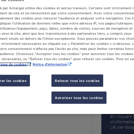
té par Antargaz utilise des cookies et autres traceurs. Certains sont strictement 
ment du site et ne nécessitent pas votre consentement. Avec votre consenteme
galement des cookies pour mesurer l’audience et analyser votre navigation. Ces 
liquer l’utilisation de données telles que votre adresse IP, vos pages/rubriques
 utilisateur/équipement, pays, dates, nombre de visites, sources de navigation et
R
s avec le site, ainsi que leur transmission à des partenaires tiers, y compris ceux
ment situés en dehors de l’Union européenne. Vous pouvez paramétrer vos choix
 strictement nécessaires en cliquant sur « Paramétrer les cookies » ci-dessous. L
votre consentement n’affecte pas l’accès au site, mais peut limiter certaines fonct
udience. Choisissez “Accepter tous les cookies” pour autoriser tous les cookies
 nécessaires, ou “Refuser tous les cookies” pour refuser ces cookies. Pour en sav
tique de cookies
Notice d'information
er les cookies
Refuser tous les cookies
88 ST QUENTIN
Autoriser tous les cookies
BOHAIN
UENTIN
En cliquant s
d’informatio
UE par Googl