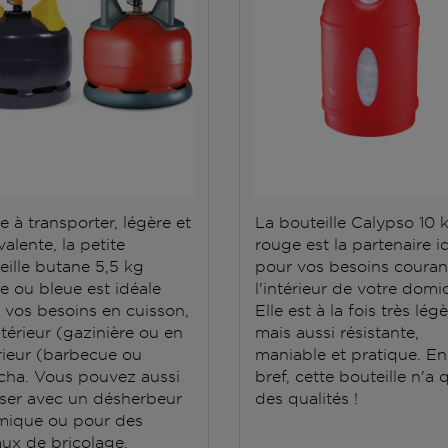
e à transporter, légère et
La bouteille Calypso 10 
alente, la petite
rouge est la partenaire i
eille butane 5,5 kg
pour vos besoins couran
e ou bleue est idéale
l'intérieur de votre domic
 vos besoins en cuisson,
Elle est à la fois très lég
ntérieur (gazinière ou en
mais aussi résistante,
rieur (barbecue ou
maniable et pratique. En
cha. Vous pouvez aussi
bref, cette bouteille n'a 
iliser avec un désherbeur
des qualités !
mique ou pour des
aux de bricolage.