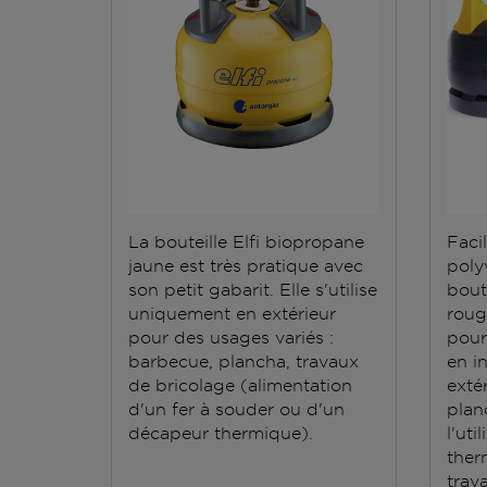
La bouteille Elfi biopropane
Facil
jaune est très pratique avec
polyv
son petit gabarit. Elle s'utilise
bout
uniquement en extérieur
roug
pour des usages variés :
pour
barbecue, plancha, travaux
en i
de bricolage (alimentation
exté
d'un fer à souder ou d'un
plan
décapeur thermique).
l'ut
ther
trav