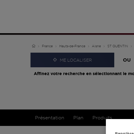
France
Hauts-de-France
Aisne
ST QUENTIN
OU
ME LOCALISER
Affinez votre recherche en sélectionnant le mo
Présentation
Plan
Produits
Bannière