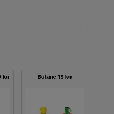
0 kg
Butane 13 kg
P