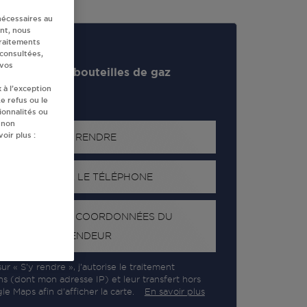
nécessaires au
nt, nous
traitements
 consultées,
 vos
evendeur de bouteilles de gaz
 à l’exception
e refus ou le
ionnalités ou
 non
oir plus :
S'Y RENDRE
AFFICHER LE TÉLÉPHONE
RECEVOIR LES COORDONNÉES DU
REVENDEUR
ur « S’y rendre », j’autorise le traitement
ns (dont mon adresse IP) et leur transfert hors
e Maps afin d’afficher la carte.
En savoir plus