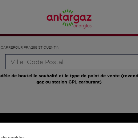
CARREFOUR FRA288 ST QUENTIN
Requête
dèle de bouteille souhaité et le type de point de vente (revend
gaz ou station GPL carburant)
 de cookies