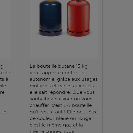
kg
La bouteille butane 13 kg
La bout
déale
vous apporte confort et
répond 
ts à
autonomie, grâce aux usages
Elle do
ile.
multiples et variés auxquels
stockée
ère
elle sait répondre. Que vous
conten
souhaitiez cuisiner ou vous
grande
chauffer, c'est LA bouteille
que
qu'il vous faut ! Elle peut être
de couleur bleue ou rouge :
c'est le même gaz et la
même connectique.