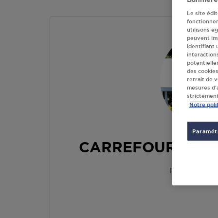
Le site édi
fonctionne
utilisons é
peuvent imp
identifiant
interaction
potentielle
des cookies
retrait de 
mesures d’a
strictement
Notre poli
Paramétr
CARREFOUR FRA2
ROUTE DE 
02100
ST Q