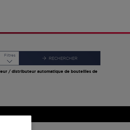
Latitude
Longitude
Filtres
RECHERCHER
eur / distributeur automatique de bouteilles de