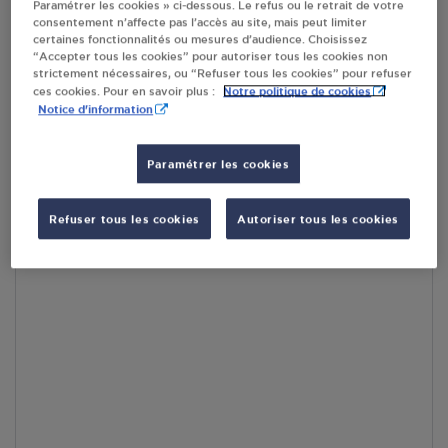
Paramétrer les cookies » ci-dessous. Le refus ou le retrait de votre
RECEVOIR LES COORDONNÉES DU REVENDEUR
consentement n’affecte pas l’accès au site, mais peut limiter
certaines fonctionnalités ou mesures d’audience. Choisissez
“Accepter tous les cookies” pour autoriser tous les cookies non
En cliquant sur « S’y rendre », j’autorise le traitement
strictement nécessaires, ou “Refuser tous les cookies” pour refuser
d’informations (dont mon adresse IP) et leur transfert hors UE
Notre politique de cookies
ces cookies. Pour en savoir plus :
par Google Maps afin d’afficher la carte.
En savoir plus
Notice d'information
Paramétrer les cookies
Accès
Refuser tous les cookies
Autoriser tous les cookies