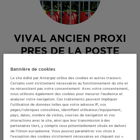
VIVAL ANCIEN PROXI
PRES DE LA POSTE
CHOMERAC
Bannière de cookies
Le site édité par Antargaz utilise des cookies et autres traceurs.
ROUTE DU POUZIN
Certains sont strictement nécessaires au fonctionnement du site et
07210
CHOMERAC
ne nécessitent pas votre consentement. Avec votre consentement,
nous utilisons également des cookies pour mesurer l’audience et
Revendeur de bouteilles de gaz
analyser votre navigation. Ces traitements peuvent impliquer
l’utilisation de données telles que votre adresse IP, vos
S'Y RENDRE
pages/rubriques consultées, identifiant utilisateur/équipement,
pays, dates, nombre de visites, sources de navigation et vos
interactions avec le site, ainsi que leur transmission à des
partenaires tiers, y compris ceux potentiellement situés en dehors
AFFICHER LE TÉLÉPHONE
de l’Union européenne. Vous pouvez paramétrer vos choix à
l’exception des cookies strictement nécessaires en cliquant sur «