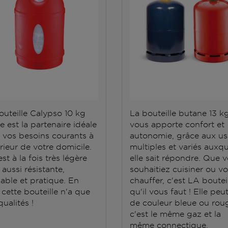
outeille Calypso 10 kg
La bouteille butane 13 k
e est la partenaire idéale
vous apporte confort et
 vos besoins courants à
autonomie, grâce aux u
érieur de votre domicile.
multiples et variés auxqu
est à la fois très légère
elle sait répondre. Que 
aussi résistante,
souhaitiez cuisiner ou v
able et pratique. En
chauffer, c'est LA boutei
 cette bouteille n'a que
qu'il vous faut ! Elle peu
ualités !
de couleur bleue ou roug
c'est le même gaz et la
même connectique.