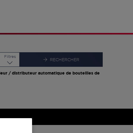
Latitude
Longitude
Filtres
RECHERCHER
eur / distributeur automatique de bouteilles de