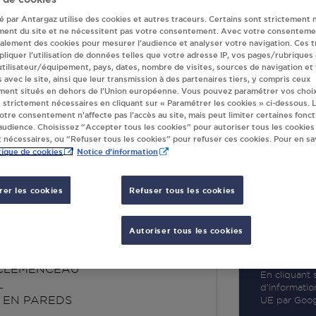
té par Antargaz utilise des cookies et autres traceurs. Certains sont strictement 
ment du site et ne nécessitent pas votre consentement. Avec votre consenteme
galement des cookies pour mesurer l’audience et analyser votre navigation. Ces 
liquer l’utilisation de données telles que votre adresse IP, vos pages/rubriques
 utilisateur/équipement, pays, dates, nombre de visites, sources de navigation et
R
s avec le site, ainsi que leur transmission à des partenaires tiers, y compris ceux
ment situés en dehors de l’Union européenne. Vous pouvez paramétrer vos choix
 strictement nécessaires en cliquant sur « Paramétrer les cookies » ci-dessous. L
votre consentement n’affecte pas l’accès au site, mais peut limiter certaines fonct
udience. Choisissez “Accepter tous les cookies” pour autoriser tous les cookies
 nécessaires, ou “Refuser tous les cookies” pour refuser ces cookies. Pour en sav
tique de cookies
Notice d'information
er les cookies
Refuser tous les cookies
JON BAZOGES EN
EDS
Autoriser tous les cookies
 CLEMENCEAU
En cliquant s
L
d’informatio
 EN PAREDS
UE par Googl