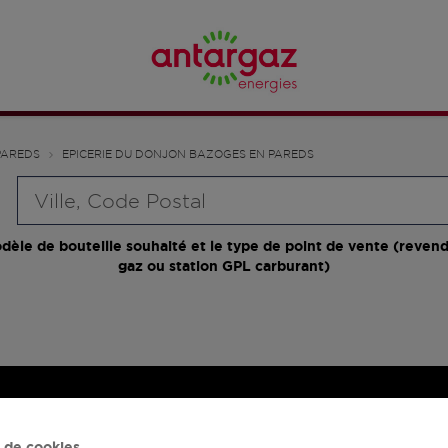
PAREDS
EPICERIE DU DONJON BAZOGES EN PAREDS
Requête
dèle de bouteille souhaité et le type de point de vente (revend
gaz ou station GPL carburant)
 de cookies