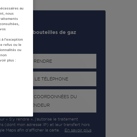
nécessaires au
nt, nous
traitements
 consultées,
 vos
evendeur de bouteilles de gaz
 à l’exception
e refus ou le
ionnalités ou
 non
oir plus :
S'Y RENDRE
AFFICHER LE TÉLÉPHONE
RECEVOIR LES COORDONNÉES DU
REVENDEUR
ur « S’y rendre », j’autorise le traitement
ns (dont mon adresse IP) et leur transfert hors
e Maps afin d’afficher la carte.
En savoir plus