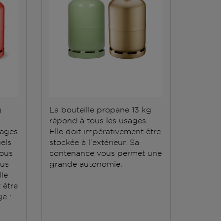
g
La bouteille propane 13 kg
répond à tous les usages.
sages
Elle doit impérativement être
els
stockée à l'extérieur. Sa
vous
contenance vous permet une
ous
grande autonomie.
lle
t être
e :