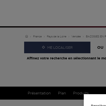
France
Pays de la Loire
Vendée
BAZOGES EN 
OU
ME LOCALISER
Affinez votre recherche en sélectionnant le mo
Présentation
Plan
Produits
Bannière