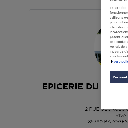
Le site édi
fonctionne
utilisons é
peuvent imp
identifiant
interaction
potentielle
des cookies
retrait de 
mesures d’a
strictement
Notre poli
Paramétr
EPICERIE DU DON
PAR
2 RUE GEORGES
VIVA
85390
BAZOGES