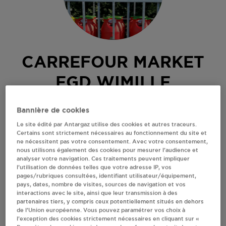
CARREFOUR MARKET
EGD WIMILLE
RUE DE LA GARE
Bannière de cookies
99 RUE RAOUL LEBEURRE
Le site édité par Antargaz utilise des cookies et autres traceurs.
62126
WIMILLE
Certains sont strictement nécessaires au fonctionnement du site et
ne nécessitent pas votre consentement. Avec votre consentement,
Revendeur de bouteilles de gaz
nous utilisons également des cookies pour mesurer l’audience et
analyser votre navigation. Ces traitements peuvent impliquer
S'Y RENDRE
l’utilisation de données telles que votre adresse IP, vos
pages/rubriques consultées, identifiant utilisateur/équipement,
pays, dates, nombre de visites, sources de navigation et vos
interactions avec le site, ainsi que leur transmission à des
AFFICHER LE TÉLÉPHONE
partenaires tiers, y compris ceux potentiellement situés en dehors
de l’Union européenne. Vous pouvez paramétrer vos choix à
l’exception des cookies strictement nécessaires en cliquant sur «
RECEVOIR LES COORDONNÉES DU REVENDEUR