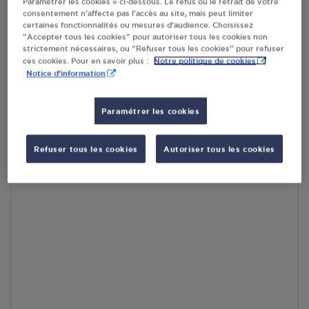
Paramétrer les cookies » ci-dessous. Le refus ou le retrait de votre
consentement n’affecte pas l’accès au site, mais peut limiter
certaines fonctionnalités ou mesures d’audience. Choisissez
En cliquant sur « S’y rendre », j’autorise le traitement
“Accepter tous les cookies” pour autoriser tous les cookies non
d’informations (dont mon adresse IP) et leur transfert hors UE
strictement nécessaires, ou “Refuser tous les cookies” pour refuser
par Google Maps afin d’afficher la carte.
En savoir plus
Notre politique de cookies
ces cookies. Pour en savoir plus :
Notice d'information
Paramétrer les cookies
Accès
Refuser tous les cookies
Autoriser tous les cookies