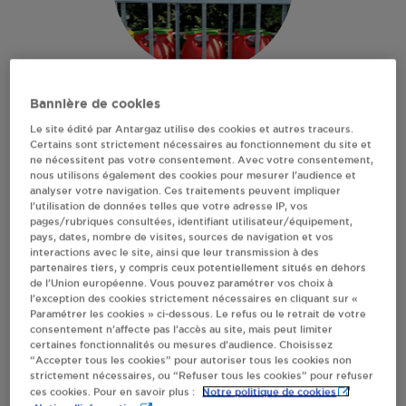
CARREFOUR MARKET
Bannière de cookies
Le site édité par Antargaz utilise des cookies et autres traceurs.
MARLY
Certains sont strictement nécessaires au fonctionnement du site et
ne nécessitent pas votre consentement. Avec votre consentement,
nous utilisons également des cookies pour mesurer l’audience et
analyser votre navigation. Ces traitements peuvent impliquer
255 AVENUE HENRI BARBUSSE
l’utilisation de données telles que votre adresse IP, vos
59770
MARLY
pages/rubriques consultées, identifiant utilisateur/équipement,
pays, dates, nombre de visites, sources de navigation et vos
Revendeur de bouteilles de gaz
interactions avec le site, ainsi que leur transmission à des
partenaires tiers, y compris ceux potentiellement situés en dehors
S'Y RENDRE
de l’Union européenne. Vous pouvez paramétrer vos choix à
l’exception des cookies strictement nécessaires en cliquant sur «
Paramétrer les cookies » ci-dessous. Le refus ou le retrait de votre
consentement n’affecte pas l’accès au site, mais peut limiter
AFFICHER LE TÉLÉPHONE
certaines fonctionnalités ou mesures d’audience. Choisissez
“Accepter tous les cookies” pour autoriser tous les cookies non
strictement nécessaires, ou “Refuser tous les cookies” pour refuser
RECEVOIR LES COORDONNÉES DU REVENDEUR
Notre politique de cookies
ces cookies. Pour en savoir plus :