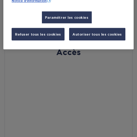
Notice d'information
En cliquant sur « S’y rendre », j’autorise le traitement
d’informations (dont mon adresse IP) et leur transfert hors UE
par Google Maps afin d’afficher la carte.
En savoir plus
Paramétrer les cookies
Refuser tous les cookies
Autoriser tous les cookies
Accès