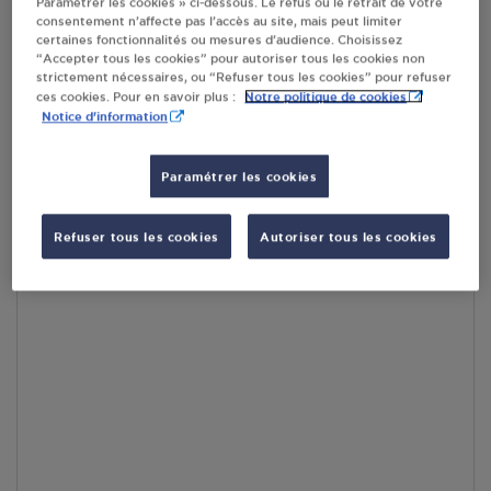
Paramétrer les cookies » ci-dessous. Le refus ou le retrait de votre
consentement n’affecte pas l’accès au site, mais peut limiter
certaines fonctionnalités ou mesures d’audience. Choisissez
En cliquant sur « S’y rendre », j’autorise le traitement
“Accepter tous les cookies” pour autoriser tous les cookies non
d’informations (dont mon adresse IP) et leur transfert hors UE
strictement nécessaires, ou “Refuser tous les cookies” pour refuser
par Google Maps afin d’afficher la carte.
En savoir plus
Notre politique de cookies
ces cookies. Pour en savoir plus :
Notice d'information
Paramétrer les cookies
Accès
Refuser tous les cookies
Autoriser tous les cookies