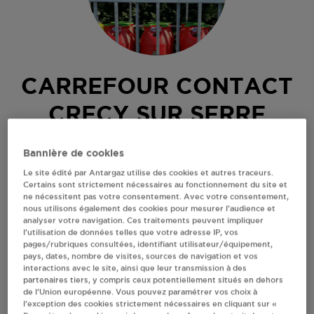
CARREFOUR CONTACT
CRECY SUR SERRE
2 AVENUE DE LA LIBERATION
Bannière de cookies
RESPECTER HORAIRES D'OUVERTURE IMPER
Le site édité par Antargaz utilise des cookies et autres traceurs.
02270
CRECY SUR SERRE
Certains sont strictement nécessaires au fonctionnement du site et
ne nécessitent pas votre consentement. Avec votre consentement,
Revendeur de bouteilles de gaz
nous utilisons également des cookies pour mesurer l’audience et
analyser votre navigation. Ces traitements peuvent impliquer
S'Y RENDRE
l’utilisation de données telles que votre adresse IP, vos
pages/rubriques consultées, identifiant utilisateur/équipement,
pays, dates, nombre de visites, sources de navigation et vos
interactions avec le site, ainsi que leur transmission à des
AFFICHER LE TÉLÉPHONE
partenaires tiers, y compris ceux potentiellement situés en dehors
de l’Union européenne. Vous pouvez paramétrer vos choix à
l’exception des cookies strictement nécessaires en cliquant sur «
RECEVOIR LES COORDONNÉES DU REVENDEUR