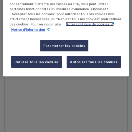
En cliquant sur « S’y rendre », j’autorise le traitement
consentement n’affecte pas l’accès au site, mais peut limiter
d’informations (dont mon adresse IP) et leur transfert hors UE
certaines fonctionnalités ou mesures d’audience. Choisissez
par Google Maps afin d’afficher la carte.
En savoir plus
“Accepter tous les cookies” pour autoriser tous les cookies non
strictement nécessaires, ou “Refuser tous les cookies” pour refuser
Notre politique de cookies
ces cookies. Pour en savoir plus :
Notice d'information
Accès
Paramétrer les cookies
Refuser tous les cookies
Autoriser tous les cookies