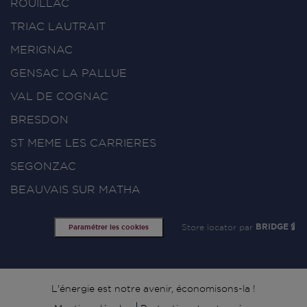
ROUILLAC
TRIAC LAUTRAIT
MERIGNAC
GENSAC LA PALLUE
VAL DE COGNAC
BRESDON
ST MEME LES CARRIERES
SEGONZAC
BEAUVAIS SUR MATHA
Store locator par
BRIDGE
Paramétrer les cookies
Signature
L'énergie est notre avenir, économisons-la !