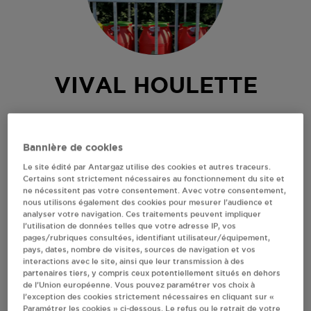
VIVAL HOULETTE
1 RUE DES PONTS
LE CLUZEAU
Bannière de cookies
16200
HOULETTE
Le site édité par Antargaz utilise des cookies et autres traceurs.
Revendeur de bouteilles de gaz
Certains sont strictement nécessaires au fonctionnement du site et
ne nécessitent pas votre consentement. Avec votre consentement,
S'Y RENDRE
nous utilisons également des cookies pour mesurer l’audience et
analyser votre navigation. Ces traitements peuvent impliquer
l’utilisation de données telles que votre adresse IP, vos
pages/rubriques consultées, identifiant utilisateur/équipement,
AFFICHER LE TÉLÉPHONE
pays, dates, nombre de visites, sources de navigation et vos
interactions avec le site, ainsi que leur transmission à des
partenaires tiers, y compris ceux potentiellement situés en dehors
RECEVOIR LES COORDONNÉES DU REVENDEUR
de l’Union européenne. Vous pouvez paramétrer vos choix à
l’exception des cookies strictement nécessaires en cliquant sur «
Paramétrer les cookies » ci-dessous. Le refus ou le retrait de votre