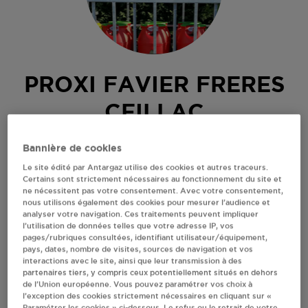
PROXI FAVIER FRERES
CEILLAC
GRANDE RUE
Bannière de cookies
05600
CEILLAC
Le site édité par Antargaz utilise des cookies et autres traceurs.
Certains sont strictement nécessaires au fonctionnement du site et
Revendeur de bouteilles de gaz
ne nécessitent pas votre consentement. Avec votre consentement,
nous utilisons également des cookies pour mesurer l’audience et
S'Y RENDRE
analyser votre navigation. Ces traitements peuvent impliquer
l’utilisation de données telles que votre adresse IP, vos
pages/rubriques consultées, identifiant utilisateur/équipement,
pays, dates, nombre de visites, sources de navigation et vos
AFFICHER LE TÉLÉPHONE
interactions avec le site, ainsi que leur transmission à des
partenaires tiers, y compris ceux potentiellement situés en dehors
de l’Union européenne. Vous pouvez paramétrer vos choix à
RECEVOIR LES COORDONNÉES DU REVENDEUR
l’exception des cookies strictement nécessaires en cliquant sur «
Paramétrer les cookies » ci-dessous. Le refus ou le retrait de votre