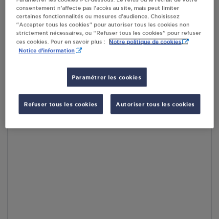
consentement n’affecte pas l’accès au site, mais peut limiter
En cliquant sur « S’y rendre », j’autorise le traitement
certaines fonctionnalités ou mesures d’audience. Choisissez
d’informations (dont mon adresse IP) et leur transfert hors UE
“Accepter tous les cookies” pour autoriser tous les cookies non
par Google Maps afin d’afficher la carte.
En savoir plus
strictement nécessaires, ou “Refuser tous les cookies” pour refuser
Notre politique de cookies
ces cookies. Pour en savoir plus :
Notice d'information
Paramétrer les cookies
Accès
Refuser tous les cookies
Autoriser tous les cookies