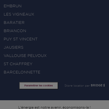
EMBRUN
LES VIGNEAUX
BARATIER
BRIANCON
PUY ST VINCENT
JAUSIERS
VALLOUISE PELVOUX
ST CHAFFREY
BARCELONNETTE
Store locator par
BRIDGE
Paramétrer les cookies
L'énergie est notre avenir, économisons-la !