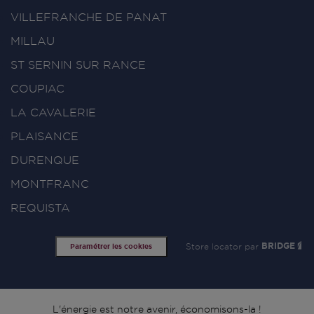
VILLEFRANCHE DE PANAT
MILLAU
ST SERNIN SUR RANCE
COUPIAC
LA CAVALERIE
PLAISANCE
DURENQUE
MONTFRANC
REQUISTA
Store locator par
BRIDGE
Paramétrer les cookies
L'énergie est notre avenir, économisons-la !