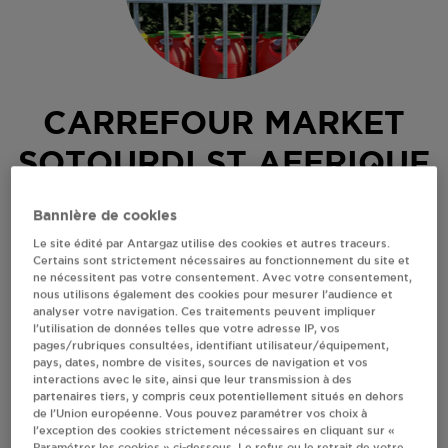
CARREFOUR MARKET
SOTOURDI ST AFFRIQUE
LOTISSEMENT DE VAXERGUES
Bannière de cookies
12400
ST AFFRIQUE
Le site édité par Antargaz utilise des cookies et autres traceurs.
Certains sont strictement nécessaires au fonctionnement du site et
Revendeur de bouteilles de gaz
ne nécessitent pas votre consentement. Avec votre consentement,
nous utilisons également des cookies pour mesurer l’audience et
S'Y RENDRE
analyser votre navigation. Ces traitements peuvent impliquer
l’utilisation de données telles que votre adresse IP, vos
pages/rubriques consultées, identifiant utilisateur/équipement,
pays, dates, nombre de visites, sources de navigation et vos
AFFICHER LE TÉLÉPHONE
interactions avec le site, ainsi que leur transmission à des
partenaires tiers, y compris ceux potentiellement situés en dehors
de l’Union européenne. Vous pouvez paramétrer vos choix à
RECEVOIR LES COORDONNÉES DU REVENDEUR
l’exception des cookies strictement nécessaires en cliquant sur «
Paramétrer les cookies » ci-dessous. Le refus ou le retrait de votre