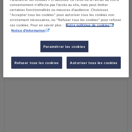
consentement n’affecte pas l’accès au site, mais peut limiter
En cliquant sur « S’y rendre », j’autorise le traitement
certaines fonctionnalités ou mesures d’audience. Choisissez
d’informations (dont mon adresse IP) et leur transfert hors UE
“Accepter tous les cookies” pour autoriser tous les cookies non
par Google Maps afin d’afficher la carte.
En savoir plus
strictement nécessaires, ou “Refuser tous les cookies” pour refuser
Notre politique de cookies
ces cookies. Pour en savoir plus :
Notice d'information
Paramétrer les cookies
Accès
Refuser tous les cookies
Autoriser tous les cookies