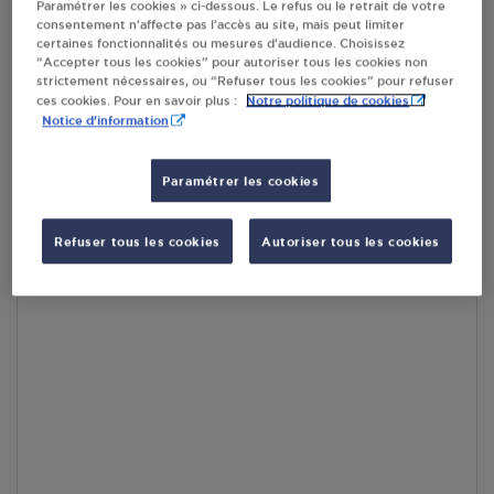
Paramétrer les cookies » ci-dessous. Le refus ou le retrait de votre
RECEVOIR LES COORDONNÉES DU REVENDEUR
consentement n’affecte pas l’accès au site, mais peut limiter
certaines fonctionnalités ou mesures d’audience. Choisissez
“Accepter tous les cookies” pour autoriser tous les cookies non
En cliquant sur « S’y rendre », j’autorise le traitement
strictement nécessaires, ou “Refuser tous les cookies” pour refuser
d’informations (dont mon adresse IP) et leur transfert hors UE
Notre politique de cookies
ces cookies. Pour en savoir plus :
par Google Maps afin d’afficher la carte.
En savoir plus
Notice d'information
Paramétrer les cookies
Accès
Refuser tous les cookies
Autoriser tous les cookies