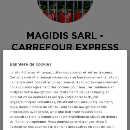
MAGIDIS SARL -
CARREFOUR EXPRESS
RIVESALTES
Bannière de cookies
Le site édité par Antargaz utilise des cookies et autres traceurs.
1 RUE KLEBER
Certains sont strictement nécessaires au fonctionnement du site et
66600
RIVESALTES
ne nécessitent pas votre consentement. Avec votre consentement,
nous utilisons également des cookies pour mesurer l’audience et
Revendeur de bouteilles de gaz
analyser votre navigation. Ces traitements peuvent impliquer
l’utilisation de données telles que votre adresse IP, vos
S'Y RENDRE
pages/rubriques consultées, identifiant utilisateur/équipement,
pays, dates, nombre de visites, sources de navigation et vos
interactions avec le site, ainsi que leur transmission à des
partenaires tiers, y compris ceux potentiellement situés en dehors
AFFICHER LE TÉLÉPHONE
de l’Union européenne. Vous pouvez paramétrer vos choix à
l’exception des cookies strictement nécessaires en cliquant sur «