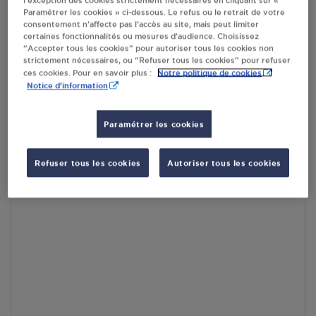
l’exception des cookies strictement nécessaires en cliquant sur «
RECEVOIR LES COORDONNÉES DU REVENDEUR
Paramétrer les cookies » ci-dessous. Le refus ou le retrait de votre
consentement n’affecte pas l’accès au site, mais peut limiter
certaines fonctionnalités ou mesures d’audience. Choisissez
En cliquant sur « S’y rendre », j’autorise le traitement
“Accepter tous les cookies” pour autoriser tous les cookies non
d’informations (dont mon adresse IP) et leur transfert hors UE
strictement nécessaires, ou “Refuser tous les cookies” pour refuser
par Google Maps afin d’afficher la carte.
En savoir plus
Notre politique de cookies
ces cookies. Pour en savoir plus :
Notice d'information
Paramétrer les cookies
Accès
Refuser tous les cookies
Autoriser tous les cookies