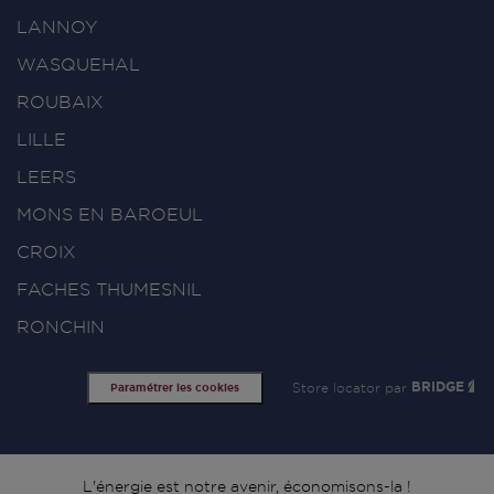
LANNOY
WASQUEHAL
ROUBAIX
LILLE
LEERS
MONS EN BAROEUL
CROIX
FACHES THUMESNIL
RONCHIN
Store locator par
BRIDGE
Paramétrer les cookies
L'énergie est notre avenir, économisons-la !