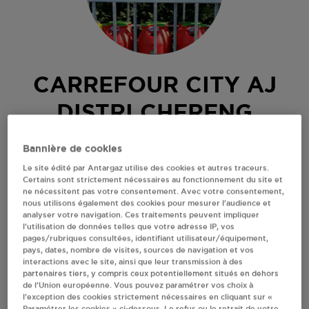
CARREFOUR CITY AJ
DISTRI CHERENG
81 ROUTE NATIONALE
Bannière de cookies
59152
CHERENG
Le site édité par Antargaz utilise des cookies et autres traceurs.
Certains sont strictement nécessaires au fonctionnement du site et
Revendeur de bouteilles de gaz
ne nécessitent pas votre consentement. Avec votre consentement,
nous utilisons également des cookies pour mesurer l’audience et
S'Y RENDRE
analyser votre navigation. Ces traitements peuvent impliquer
l’utilisation de données telles que votre adresse IP, vos
pages/rubriques consultées, identifiant utilisateur/équipement,
pays, dates, nombre de visites, sources de navigation et vos
AFFICHER LE TÉLÉPHONE
interactions avec le site, ainsi que leur transmission à des
partenaires tiers, y compris ceux potentiellement situés en dehors
de l’Union européenne. Vous pouvez paramétrer vos choix à
RECEVOIR LES COORDONNÉES DU REVENDEUR
l’exception des cookies strictement nécessaires en cliquant sur «
Paramétrer les cookies » ci-dessous. Le refus ou le retrait de votre