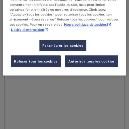
consentement n’affecte pas l’accès au site, mais peut limiter
En cliquant sur « S’y rendre », j’autorise le traitement
certaines fonctionnalités ou mesures d’audience. Choisissez
d’informations (dont mon adresse IP) et leur transfert hors UE
“Accepter tous les cookies” pour autoriser tous les cookies non
par Google Maps afin d’afficher la carte.
En savoir plus
strictement nécessaires, ou “Refuser tous les cookies” pour refuser
Notre politique de cookies
ces cookies. Pour en savoir plus :
Notice d'information
Paramétrer les cookies
Accès
Refuser tous les cookies
Autoriser tous les cookies