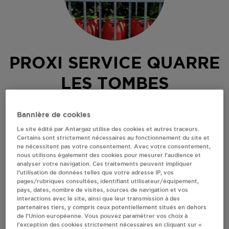
PROXI SERVICE QUARRE
LES TOMBES
13 PLACE DE L'EGLISE
Bannière de cookies
89630
QUARRE LES TOMBES
Le site édité par Antargaz utilise des cookies et autres traceurs.
Revendeur de bouteilles de gaz
Certains sont strictement nécessaires au fonctionnement du site et
ne nécessitent pas votre consentement. Avec votre consentement,
nous utilisons également des cookies pour mesurer l’audience et
S'Y RENDRE
analyser votre navigation. Ces traitements peuvent impliquer
l’utilisation de données telles que votre adresse IP, vos
pages/rubriques consultées, identifiant utilisateur/équipement,
AFFICHER LE TÉLÉPHONE
pays, dates, nombre de visites, sources de navigation et vos
interactions avec le site, ainsi que leur transmission à des
partenaires tiers, y compris ceux potentiellement situés en dehors
RECEVOIR LES COORDONNÉES DU REVENDEUR
de l’Union européenne. Vous pouvez paramétrer vos choix à
l’exception des cookies strictement nécessaires en cliquant sur «