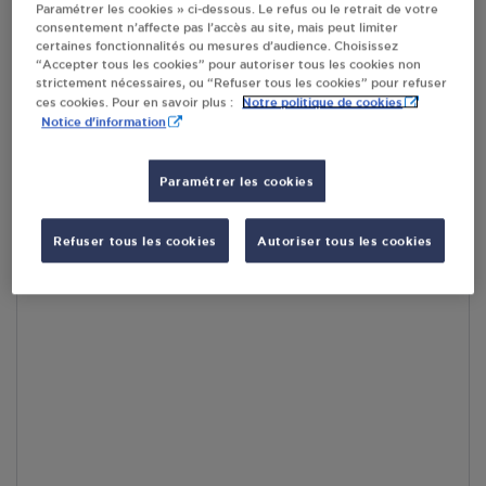
Paramétrer les cookies » ci-dessous. Le refus ou le retrait de votre
En cliquant sur « S’y rendre », j’autorise le traitement
consentement n’affecte pas l’accès au site, mais peut limiter
d’informations (dont mon adresse IP) et leur transfert hors UE
certaines fonctionnalités ou mesures d’audience. Choisissez
par Google Maps afin d’afficher la carte.
En savoir plus
“Accepter tous les cookies” pour autoriser tous les cookies non
strictement nécessaires, ou “Refuser tous les cookies” pour refuser
Notre politique de cookies
ces cookies. Pour en savoir plus :
Notice d'information
Accès
Paramétrer les cookies
Refuser tous les cookies
Autoriser tous les cookies