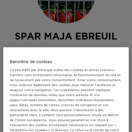
SPAR MAJA EBREUIL
28 RUE DES FOSSES
03450
EBREUIL
Bannière de cookies
Revendeur de bouteilles de gaz
Le site édité par Antargaz utilise des cookies et autres traceurs.
Certains sont strictement nécessaires au fonctionnement du site et
S'Y RENDRE
ne nécessitent pas votre consentement. Avec votre consentement,
nous utilisons également des cookies pour mesurer l’audience et
analyser votre navigation. Ces traitements peuvent impliquer
l’utilisation de données telles que votre adresse IP, vos
AFFICHER LE TÉLÉPHONE
pages/rubriques consultées, identifiant utilisateur/équipement,
pays, dates, nombre de visites, sources de navigation et vos
interactions avec le site, ainsi que leur transmission à des
RECEVOIR LES COORDONNÉES DU REVENDEUR
partenaires tiers, y compris ceux potentiellement situés en dehors
de l’Union européenne. Vous pouvez paramétrer vos choix à
l’exception des cookies strictement nécessaires en cliquant sur «
En cliquant sur « S’y rendre », j’autorise le traitement
Paramétrer les cookies » ci-dessous. Le refus ou le retrait de votre
d’informations (dont mon adresse IP) et leur transfert hors UE