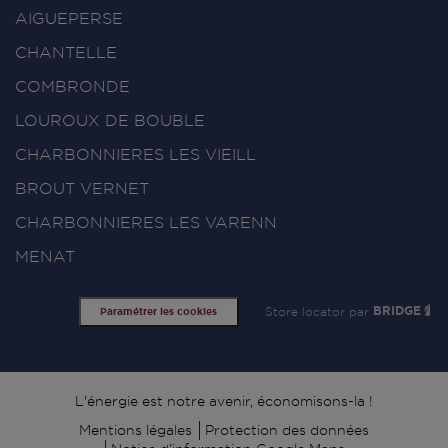
AIGUEPERSE
CHANTELLE
COMBRONDE
LOUROUX DE BOUBLE
CHARBONNIERES LES VIEILL
BROUT VERNET
CHARBONNIERES LES VARENN
MENAT
Store locator par
BRIDGE
Paramétrer les cookies
Signature
L'énergie est notre avenir, économisons-la !
Mentions légales
Protection des données