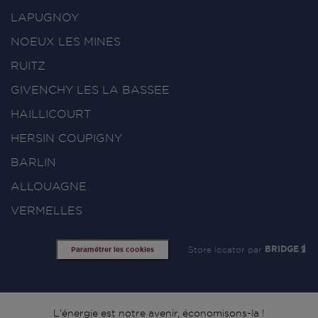
LAPUGNOY
NOEUX LES MINES
RUITZ
GIVENCHY LES LA BASSEE
HAILLICOURT
HERSIN COUPIGNY
BARLIN
ALLOUAGNE
VERMELLES
Store locator par
BRIDGE
Paramétrer les cookies
L'énergie est notre avenir, économisons-la !