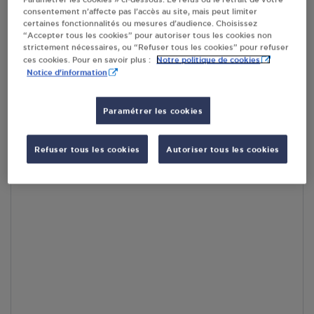
consentement n’affecte pas l’accès au site, mais peut limiter
En cliquant sur « S’y rendre », j’autorise le traitement
certaines fonctionnalités ou mesures d’audience. Choisissez
d’informations (dont mon adresse IP) et leur transfert hors UE
“Accepter tous les cookies” pour autoriser tous les cookies non
par Google Maps afin d’afficher la carte.
En savoir plus
strictement nécessaires, ou “Refuser tous les cookies” pour refuser
Notre politique de cookies
ces cookies. Pour en savoir plus :
Notice d'information
Paramétrer les cookies
Accès
Refuser tous les cookies
Autoriser tous les cookies