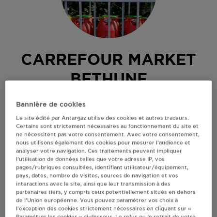
CARREFOUR MARKET
BETHUNE
RUE FERNAND BAR
Bannière de cookies
62400
BETHUNE
Le site édité par Antargaz utilise des cookies et autres traceurs.
Certains sont strictement nécessaires au fonctionnement du site et
Revendeur de bouteilles de gaz
ne nécessitent pas votre consentement. Avec votre consentement,
nous utilisons également des cookies pour mesurer l’audience et
S'Y RENDRE
analyser votre navigation. Ces traitements peuvent impliquer
l’utilisation de données telles que votre adresse IP, vos
pages/rubriques consultées, identifiant utilisateur/équipement,
pays, dates, nombre de visites, sources de navigation et vos
AFFICHER LE TÉLÉPHONE
interactions avec le site, ainsi que leur transmission à des
partenaires tiers, y compris ceux potentiellement situés en dehors
de l’Union européenne. Vous pouvez paramétrer vos choix à
RECEVOIR LES COORDONNÉES DU REVENDEUR
l’exception des cookies strictement nécessaires en cliquant sur «
Paramétrer les cookies » ci-dessous. Le refus ou le retrait de votre