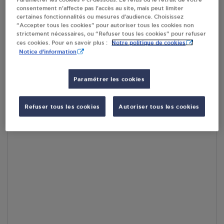
consentement n’affecte pas l’accès au site, mais peut limiter
certaines fonctionnalités ou mesures d’audience. Choisissez
En cliquant sur « S’y rendre », j’autorise le traitement
“Accepter tous les cookies” pour autoriser tous les cookies non
d’informations (dont mon adresse IP) et leur transfert hors UE
strictement nécessaires, ou “Refuser tous les cookies” pour refuser
par Google Maps afin d’afficher la carte.
En savoir plus
Notre politique de cookies
ces cookies. Pour en savoir plus :
Notice d'information
Paramétrer les cookies
Accès
Refuser tous les cookies
Autoriser tous les cookies