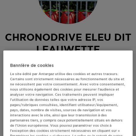
CHRONODRIVE ELEU DIT
LEAUWETTE
61 RUE GABRIEL PERI
Bannière de cookies
1060 ELEU DIT LEAUWETTE
Le site édité par Antargaz utilise des cookies et autres traceurs.
62300
ELEU DIT LEAUWETTE
Certains sont strictement nécessaires au fonctionnement du site et
ne nécessitent pas votre consentement. Avec votre consentement,
Revendeur de bouteilles de gaz
nous utilisons également des cookies pour mesurer l’audience et
analyser votre navigation. Ces traitements peuvent impliquer
S'Y RENDRE
l’utilisation de données telles que votre adresse IP, vos
pages/rubriques consultées, identifiant utilisateur/équipement,
pays, dates, nombre de visites, sources de navigation et vos
interactions avec le site, ainsi que leur transmission à des
AFFICHER LE TÉLÉPHONE
partenaires tiers, y compris ceux potentiellement situés en dehors
de l’Union européenne. Vous pouvez paramétrer vos choix à
l’exception des cookies strictement nécessaires en cliquant sur «
RECEVOIR LES COORDONNÉES DU REVENDEUR
Paramétrer les cookies » ci-dessous. Le refus ou le retrait de votre