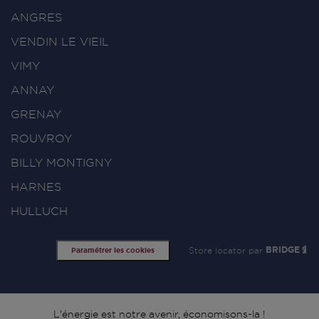
ANGRES
VENDIN LE VIEIL
VIMY
ANNAY
GRENAY
ROUVROY
BILLY MONTIGNY
HARNES
HULLUCH
Store locator par
BRIDGE
Paramétrer les cookies
L'énergie est notre avenir, économisons-la !