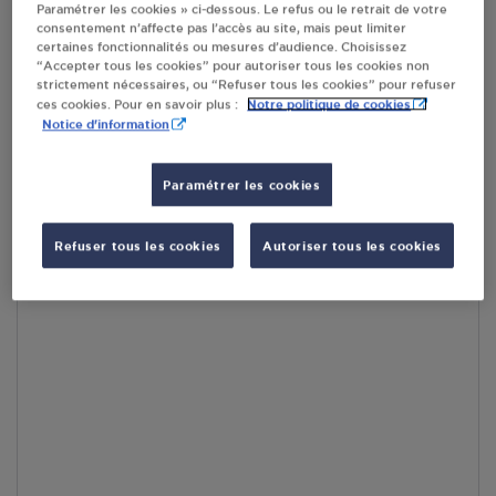
Paramétrer les cookies » ci-dessous. Le refus ou le retrait de votre
consentement n’affecte pas l’accès au site, mais peut limiter
En cliquant sur « S’y rendre », j’autorise le traitement
certaines fonctionnalités ou mesures d’audience. Choisissez
d’informations (dont mon adresse IP) et leur transfert hors UE
“Accepter tous les cookies” pour autoriser tous les cookies non
par Google Maps afin d’afficher la carte.
En savoir plus
strictement nécessaires, ou “Refuser tous les cookies” pour refuser
Notre politique de cookies
ces cookies. Pour en savoir plus :
Notice d'information
Paramétrer les cookies
Accès
Refuser tous les cookies
Autoriser tous les cookies