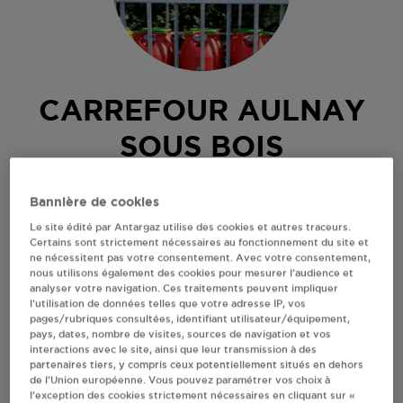
CARREFOUR AULNAY
SOUS BOIS
LE HAUT DU GALYE
Bannière de cookies
ZI PARIS NORD
93600
AULNAY SOUS BOIS
Le site édité par Antargaz utilise des cookies et autres traceurs.
Certains sont strictement nécessaires au fonctionnement du site et
Revendeur de bouteilles de gaz
ne nécessitent pas votre consentement. Avec votre consentement,
nous utilisons également des cookies pour mesurer l’audience et
analyser votre navigation. Ces traitements peuvent impliquer
S'Y RENDRE
l’utilisation de données telles que votre adresse IP, vos
pages/rubriques consultées, identifiant utilisateur/équipement,
pays, dates, nombre de visites, sources de navigation et vos
AFFICHER LE TÉLÉPHONE
interactions avec le site, ainsi que leur transmission à des
partenaires tiers, y compris ceux potentiellement situés en dehors
de l’Union européenne. Vous pouvez paramétrer vos choix à
l’exception des cookies strictement nécessaires en cliquant sur «
RECEVOIR LES COORDONNÉES DU REVENDEUR